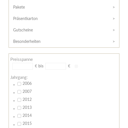
Hilfe
Kunde?
/
Pakete
Registrieren
Support
Präsentkarton
Meine
Widerrufsrecht
Bestellung
Gutscheine
Widerrufsformular
AGB
Besonderheiten
Lieferungs-
und
Preisspanne
Zahlungsbedingungen
€
bis
€
Jahrgang:
2006
2007
2012
2013
2014
2015