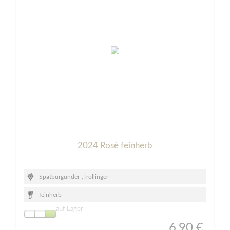
2024 Rosé feinherb
Spätburgunder
,
Trollinger
feinherb
auf Lager
6,90 €