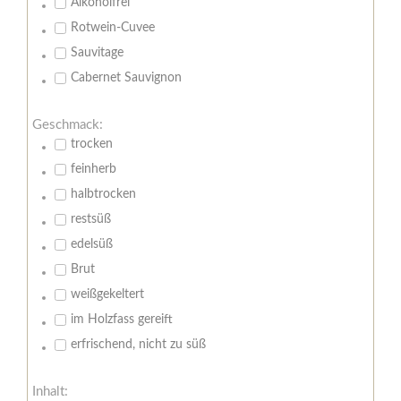
Alkoholfrei
Rotwein-Cuvee
Sauvitage
Cabernet Sauvignon
Geschmack:
trocken
feinherb
halbtrocken
restsüß
edelsüß
Brut
weißgekeltert
im Holzfass gereift
erfrischend, nicht zu süß
Inhalt: