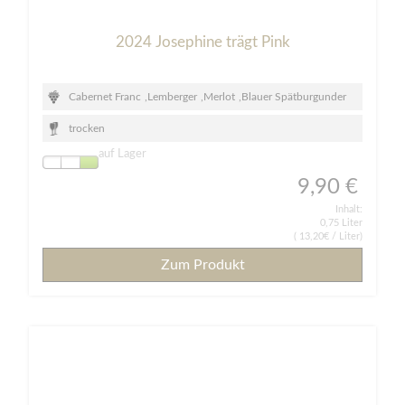
2024 Josephine trägt Pink
Cabernet Franc
,
Lemberger
,
Merlot
,
Blauer Spätburgunder
trocken
auf Lager
9,90 €
Inhalt:
0,75 Liter
( 13,20€ / Liter)
Zum Produkt