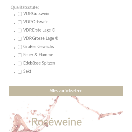
Qualitätsstufe:
VDP.Gutswein
VDP.Ortswein
VDP.Erste Lage ®
VDP.Grosse Lage ®
Großes Gewächs
Feuer & Flamme
Edelsüsse Spitzen
Sekt
Alles zurücksetzen
Roséweine