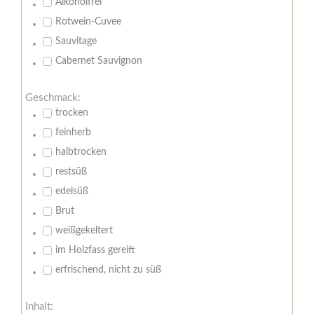
Alkoholfrei
Rotwein-Cuvee
Sauvitage
Cabernet Sauvignon
Geschmack:
trocken
feinherb
halbtrocken
restsüß
edelsüß
Brut
weißgekeltert
im Holzfass gereift
erfrischend, nicht zu süß
Inhalt: