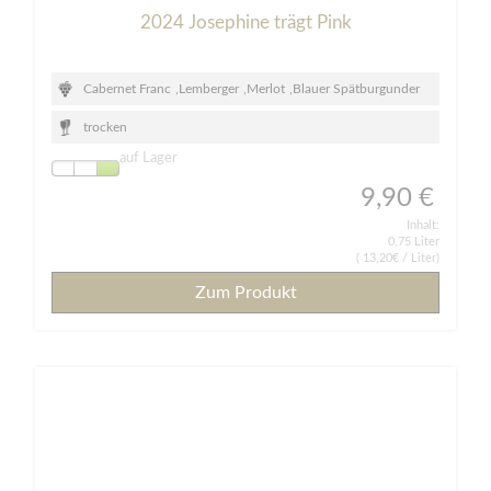
2024 Josephine trägt Pink
Cabernet Franc
,
Lemberger
,
Merlot
,
Blauer Spätburgunder
trocken
auf Lager
9,90 €
Inhalt:
0,75 Liter
( 13,20€ / Liter)
Zum Produkt