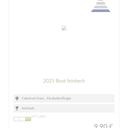
2025 Rosé feinherb
Cabernet Franc
,
Muskattrollinger
feinherb
auf Lager
9,90 €