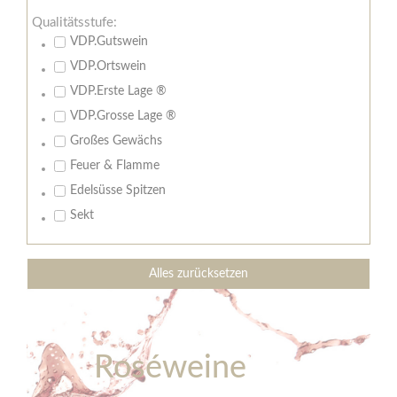
Qualitätsstufe:
VDP.Gutswein
VDP.Ortswein
VDP.Erste Lage ®
VDP.Grosse Lage ®
Großes Gewächs
Feuer & Flamme
Edelsüsse Spitzen
Sekt
Alles zurücksetzen
Roséweine