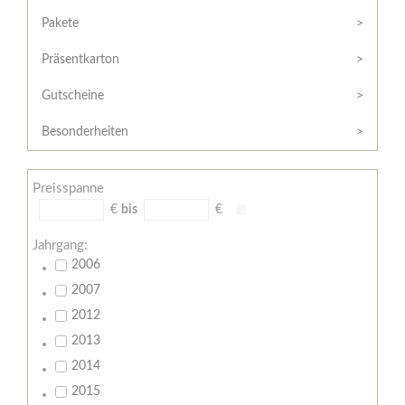
Hilfe
Kunde?
/
Pakete
Registrieren
Support
Präsentkarton
Meine
Widerrufsrecht
Bestellung
Gutscheine
Widerrufsformular
AGB
Besonderheiten
Lieferungs-
und
Preisspanne
Zahlungsbedingungen
€
bis
€
Jahrgang:
2006
2007
2012
2013
2014
2015