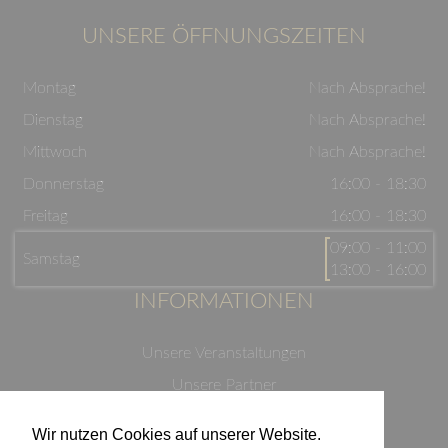
UNSERE ÖFFNUNGSZEITEN
Montag
Nach Absprache!
Dienstag
Nach Absprache!
Mittwoch
Nach Absprache!
Donnerstag
16:00 - 18:30
Freitag
16:00 - 18:30
09:00 - 11:00
Samstag
13:00 - 16:00
INFORMATIONEN
Unsere Veranstaltungen
Unsere Partner
Datenschutzerklärung
Wir nutzen Cookies auf unserer Website.