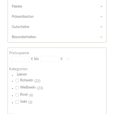
Hilfe
Kunde?
/
Pakete
Registrieren
Support
Präsentkarton
Meine
Widerrufsrecht
Bestellung
Gutscheine
Widerrufsformular
AGB
Besonderheiten
Lieferungs-
und
Preisspanne
Zahlungsbedingungen
€
bis
€
Kategorien
Leeren
Rotwein
(22)
Weißwein
(23)
Rosé
(6)
Sekt
(3)