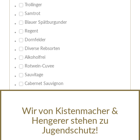
Trollinger
Samtrot
Blauer Spätburgunder
Regent
Dornfelder
Diverse Rebsorten
Alkoholfrei
Rotwein-Cuvee
Sauvitage
Cabernet Sauvignon
Geschmack:
Leeren
Wir von Kistenmacher &
trocken
Hengerer stehen zu
feinherb
Jugendschutz!
halbtrocken