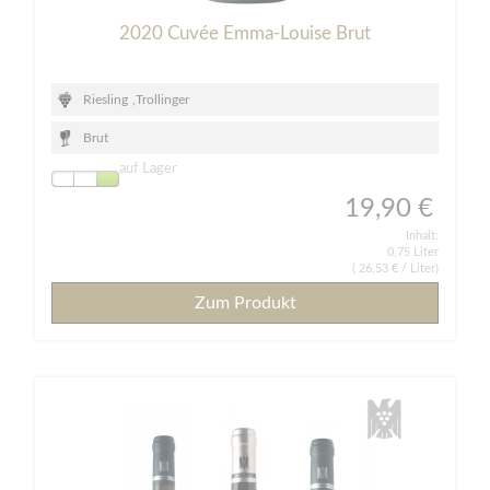
2020 Cuvée Emma-Louise Brut
Riesling
,
Trollinger
Brut
auf Lager
19,90 €
Inhalt:
0,75 Liter
(
26,53 €
/ Liter)
Zum Produkt