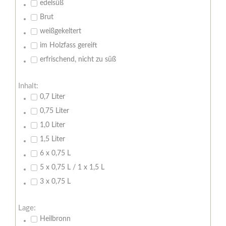
edelsüß
Brut
weißgekeltert
im Holzfass gereift
erfrischend, nicht zu süß
Inhalt:
0,7 Liter
0,75 Liter
1,0 Liter
1,5 Liter
6 x 0,75 L
5 x 0,75 L / 1 x 1,5 L
3 x 0,75 L
Lage:
Heilbronn