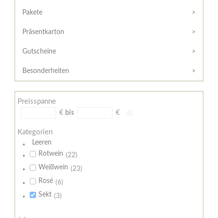
Hilfe
Kunde?
/
Pakete
Registrieren
Support
Präsentkarton
Meine
Widerrufsrecht
Bestellung
Gutscheine
Widerrufsformular
AGB
Besonderheiten
Lieferungs-
und
Preisspanne
Zahlungsbedingungen
€
bis
€
Kategorien
Leeren
Rotwein
(22)
Weißwein
(23)
Rosé
(6)
Sekt
(3)