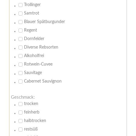
Trollinger
Samtrot
Blauer Spätburgunder
Regent
Dornfelder
Diverse Rebsorten
Alkoholfrei
Rotwein-Cuvee
Sauvitage
Cabernet Sauvignon
Geschmack:
trocken
feinherb
halbtrocken
restsüß