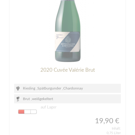
2020 Cuvée Valérie Brut
Riesling
,
Spätburgunder
,
Chardonnay
Brut
,
weißgekeltert
auf Lager
19,90 €
Inhalt:
0,75 Liter