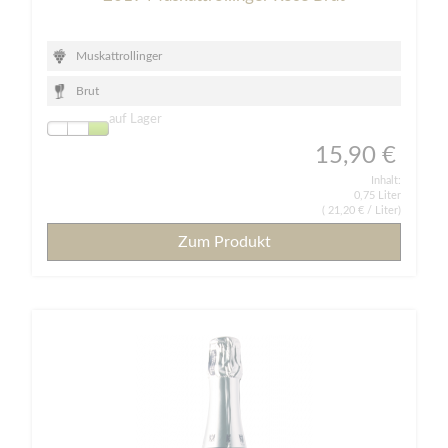
Muskattrollinger
Brut
auf Lager
15,90 €
Inhalt:
0,75 Liter
(
21,20 €
/ Liter)
Zum Produkt