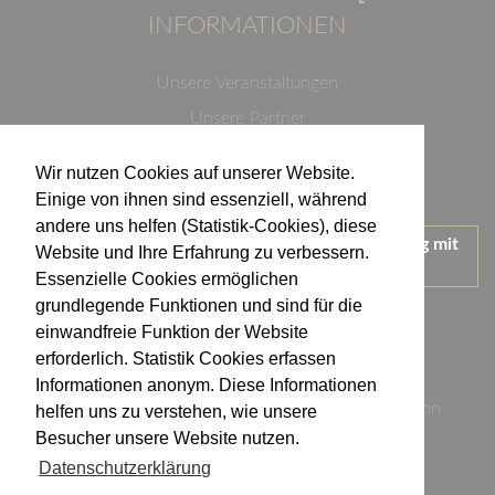
INFORMATIONEN
Unsere Veranstaltungen
Unsere Partner
Datenschutzerklärung
Wir nutzen Cookies auf unserer Website.
Impressum
Einige von ihnen sind essenziell, während
andere uns helfen (Statistik-Cookies), diese
Wir treten für einen verantwortungsvollen Umgang mit
Website und Ihre Erfahrung zu verbessern.
Alkohol ein.
Essenzielle Cookies ermöglichen
KONTAKT
grundlegende Funktionen und sind für die
einwandfreie Funktion der Website
erforderlich. Statistik Cookies erfassen
Weingut Kistenmacher & Hengerer
Informationen anonym. Diese Informationen
Eugen-Nägele-Straße 23-25, 74074 Heilbronn
helfen uns zu verstehen, wie unsere
Besucher unsere Website nutzen.
info@kistenmacher-hengerer.de
Datenschutzerklärung
Telefon: 07131 - 17 23 54