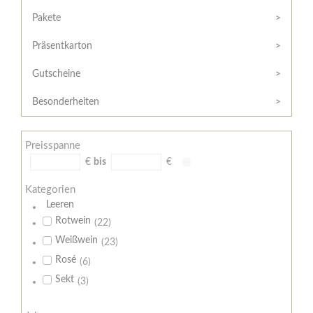
Hilfe
Kunde?
/
Pakete
Registrieren
Support
Präsentkarton
Meine
Widerrufsrecht
Bestellung
Gutscheine
Widerrufsformular
AGB
Besonderheiten
Lieferungs-
und
Preisspanne
Zahlungsbedingungen
€
bis
€
Kategorien
Leeren
Rotwein
(22)
Weißwein
(23)
Rosé
(6)
Sekt
(3)