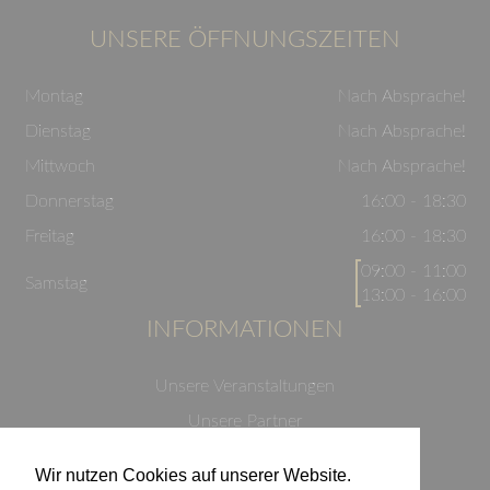
UNSERE ÖFFNUNGSZEITEN
Montag
Nach Absprache!
Dienstag
Nach Absprache!
Mittwoch
Nach Absprache!
Donnerstag
16:00 - 18:30
Freitag
16:00 - 18:30
09:00 - 11:00
Samstag
13:00 - 16:00
INFORMATIONEN
Unsere Veranstaltungen
Unsere Partner
Datenschutzerklärung
Wir nutzen Cookies auf unserer Website.