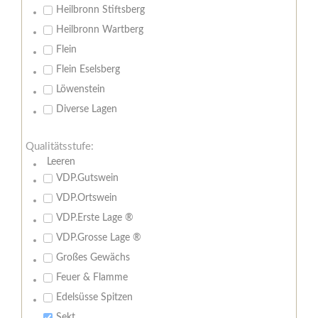
Heilbronn Stiftsberg
Heilbronn Wartberg
Flein
Flein Eselsberg
Löwenstein
Diverse Lagen
Qualitätsstufe:
Leeren
VDP.Gutswein
VDP.Ortswein
VDP.Erste Lage ®
VDP.Grosse Lage ®
Großes Gewächs
Feuer & Flamme
Edelsüsse Spitzen
Sekt