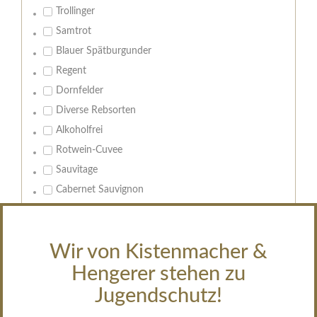
Trollinger
Samtrot
Blauer Spätburgunder
Regent
Dornfelder
Diverse Rebsorten
Alkoholfrei
Rotwein-Cuvee
Sauvitage
Cabernet Sauvignon
Geschmack:
trocken
Wir von Kistenmacher &
feinherb
Hengerer stehen zu
halbtrocken
Jugendschutz!
restsüß