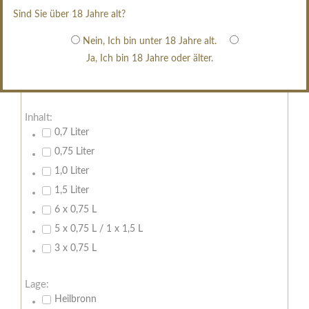
edelsüß
Sind Sie über 18 Jahre alt?
Brut
Nein, Ich bin unter 18 Jahre alt.
weißgekeltert
Ja, Ich bin 18 Jahre oder älter.
im Holzfass gereift
erfrischend, nicht zu süß
Inhalt:
0,7 Liter
0,75 Liter
1,0 Liter
1,5 Liter
6 x 0,75 L
5 x 0,75 L / 1 x 1,5 L
3 x 0,75 L
Lage:
Heilbronn