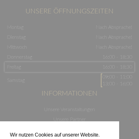
UNSERE ÖFFNUNGSZEITEN
Montag
Nach Absprache!
Dienstag
Nach Absprache!
Mittwoch
Nach Absprache!
Donnerstag
16:00 - 18:30
Freitag
16:00 - 18:30
09:00 - 11:00
Samstag
13:00 - 16:00
INFORMATIONEN
Unsere Veranstaltungen
Unsere Partner
Datenschutzerklärung
Wir nutzen Cookies auf unserer Website.