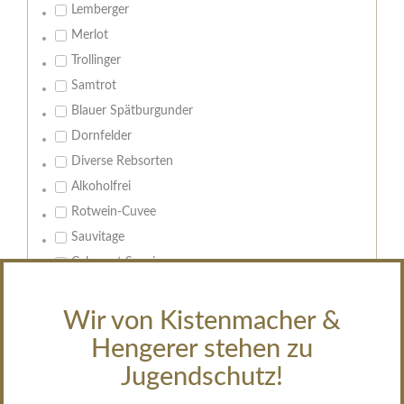
Lemberger
Merlot
Trollinger
Samtrot
Blauer Spätburgunder
Dornfelder
Diverse Rebsorten
Alkoholfrei
Rotwein-Cuvee
Sauvitage
Cabernet Sauvignon
Geschmack:
Wir von Kistenmacher &
trocken
Hengerer stehen zu
feinherb
Jugendschutz!
halbtrocken