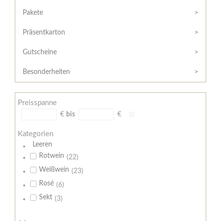
Hilfe
Kunde?
/
Pakete
Registrieren
Support
Präsentkarton
Meine
Widerrufsrecht
Bestellung
Gutscheine
Widerrufsformular
AGB
Besonderheiten
Lieferungs-
und
Preisspanne
Zahlungsbedingungen
€
bis
€
Kategorien
Leeren
Rotwein
(22)
Weißwein
(23)
Rosé
(6)
Sekt
(3)