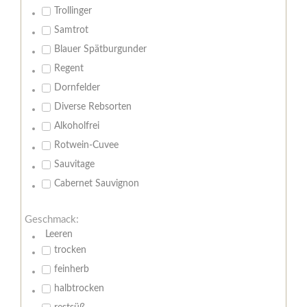
Trollinger
Samtrot
Blauer Spätburgunder
Regent
Dornfelder
Diverse Rebsorten
Alkoholfrei
Rotwein-Cuvee
Sauvitage
Cabernet Sauvignon
Geschmack:
Leeren
trocken
feinherb
halbtrocken