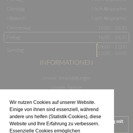
Dienstag
Nach Absprache!
Mittwoch
Nach Absprache!
Donnerstag
16:00 - 18:30
Freitag
16:00 - 18:30
09:00 - 11:00
Samstag
13:00 - 16:00
INFORMATIONEN
Unsere Veranstaltungen
Unsere Partner
Datenschutzerklärung
Wir nutzen Cookies auf unserer Website.
Impressum
Einige von ihnen sind essenziell, während
andere uns helfen (Statistik-Cookies), diese
Wir treten für einen verantwortungsvollen Umgang mit
Website und Ihre Erfahrung zu verbessern.
Alkohol ein.
Essenzielle Cookies ermöglichen