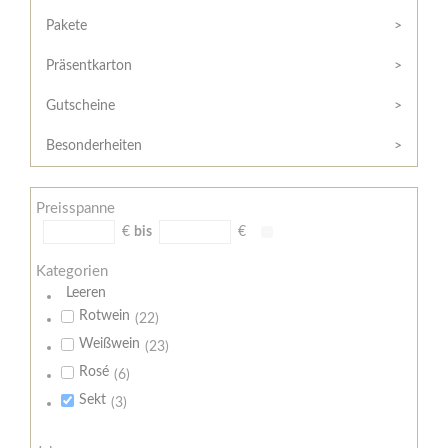
Hilfe
Kunde?
/
Pakete
Registrieren
Support
Präsentkarton
Meine
Widerrufsrecht
Bestellung
Gutscheine
Widerrufsformular
AGB
Besonderheiten
Lieferungs-
und
Preisspanne
Zahlungsbedingungen
€
bis
€
Kategorien
Leeren
Rotwein
(22)
Weißwein
(23)
Rosé
(6)
Sekt
(3)