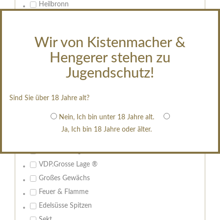
Heilbronn
Heilbronn Stiftsberg
Heilbronn Wartberg
Wir von Kistenmacher &
Flein
Hengerer stehen zu
Flein Eselsberg
Jugendschutz!
Löwenstein
Diverse Lagen
Sind Sie über 18 Jahre alt?
Qualitätsstufe:
Nein, Ich bin unter 18 Jahre alt.
VDP.Gutswein
Ja, Ich bin 18 Jahre oder älter.
VDP.Ortswein
VDP.Erste Lage ®
VDP.Grosse Lage ®
Großes Gewächs
Feuer & Flamme
Edelsüsse Spitzen
Sekt