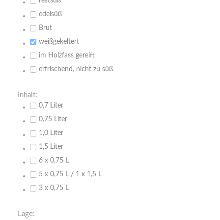
restsüß
edelsüß
Brut
weißgekeltert
im Holzfass gereift
erfrischend, nicht zu süß
Inhalt:
0,7 Liter
0,75 Liter
1,0 Liter
1,5 Liter
6 x 0,75 L
5 x 0,75 L / 1 x 1,5 L
3 x 0,75 L
Lage: