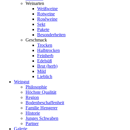
Weinarten
Weißweine
Rotweine
Roséweine
Sekt
Pakete
Besonderheiten
Geschmack
Trocken
Halbtrocken
Feinherb
Edelsüß
Brut (herb)
Mild
Lieblich
Weingut
Philosophie
Höchste Qualität
Region
Bodenbeschaffenheit
Familie Hengerer
Historie
Junges Schwaben
Partner
Galerie