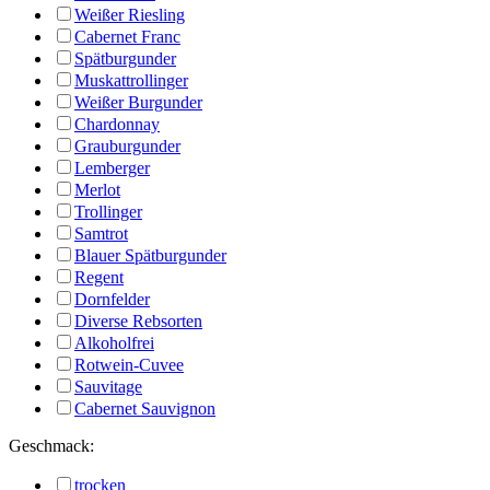
Weißer Riesling
Cabernet Franc
Spätburgunder
Muskattrollinger
Weißer Burgunder
Chardonnay
Grauburgunder
Lemberger
Merlot
Trollinger
Samtrot
Blauer Spätburgunder
Regent
Dornfelder
Diverse Rebsorten
Alkoholfrei
Rotwein-Cuvee
Sauvitage
Cabernet Sauvignon
Geschmack:
trocken