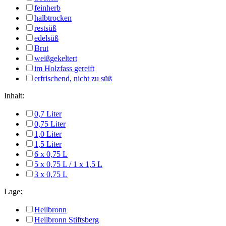
feinherb
halbtrocken
restsüß
edelsüß
Brut
weißgekeltert
im Holzfass gereift
erfrischend, nicht zu süß
Inhalt:
0,7 Liter
0,75 Liter
1,0 Liter
1,5 Liter
6 x 0,75 L
5 x 0,75 L / 1 x 1,5 L
3 x 0,75 L
Lage:
Heilbronn
Heilbronn Stiftsberg