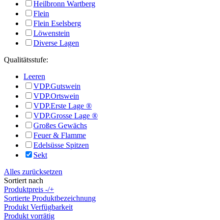
Heilbronn Wartberg
Flein
Flein Eselsberg
Löwenstein
Diverse Lagen
Qualitätsstufe:
Leeren
VDP.Gutswein
VDP.Ortswein
VDP.Erste Lage ®
VDP.Grosse Lage ®
Großes Gewächs
Feuer & Flamme
Edelsüsse Spitzen
Sekt
Alles zurücksetzen
Sortiert nach
Produktpreis -/+
Sortierte Produktbezeichnung
Produkt Verfügbarkeit
Produkt vorrätig