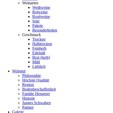
Weinarten
Weißweine
Rotweine
Roséweine
Sekt
Pakete
Besonderheiten
Geschmack
Trocken
Halbtrocken
Feinherb
Edelsüß
Brut (herb)
Mild
Lieblich
Weingut
Philosophie
Höchste Qualität
Region
Bodenbeschaffenheit
Familie Hengerer
Historie
Junges Schwaben
Partner
Galerie