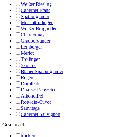
Weißer Riesling
Cabernet Franc
Spätburgunder
Muskattrollinger
Weißer Burgunder
Chardonnay
Grauburgunder
Lemberger
Merlot
Trollinger
Samtrot
Blauer Spätburgunder
Regent
Dornfelder
Diverse Rebsorten
Alkoholfrei
Rotwein-Cuvee
Sauvitage
Cabernet Sauvignon
Geschmack:
trocken