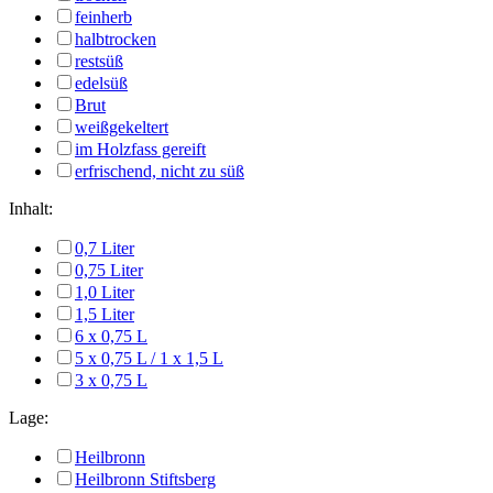
feinherb
halbtrocken
restsüß
edelsüß
Brut
weißgekeltert
im Holzfass gereift
erfrischend, nicht zu süß
Inhalt:
0,7 Liter
0,75 Liter
1,0 Liter
1,5 Liter
6 x 0,75 L
5 x 0,75 L / 1 x 1,5 L
3 x 0,75 L
Lage:
Heilbronn
Heilbronn Stiftsberg