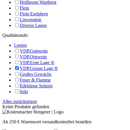
Heilbronn Wartberg
Flein
Flein Eselsberg
Löwenstein
Diverse Lagen
Qualitätsstufe:
Leeren
VDP.Gutswein
VDP.Ortswein
VDP.Erste Lage ®
VDP.Grosse Lage ®
Großes Gewächs
Feuer & Flamme
Edelsüsse Spitzen
Sekt
Alles zurücksetzen
Keine Produkte gefunden
Ab 250 € Warenwert versandkostenfrei bestellen