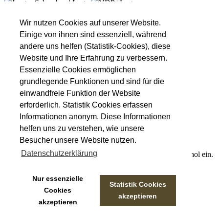
Unsere Öffnungszeiten
Montag
Nach Absprache!
Wir nutzen Cookies auf unserer Website.
Dienstag
Nach Absprache!
Einige von ihnen sind essenziell, während
Mittwoch
Nach Absprache!
andere uns helfen (Statistik-Cookies), diese
Donnerstag
16:00 - 18:30
Website und Ihre Erfahrung zu verbessern.
Freitag
16:00 - 18:30
Essenzielle Cookies ermöglichen
09:00 - 11:00
Samstag
grundlegende Funktionen und sind für die
13:00 - 16:00
einwandfreie Funktion der Website
Informationen
erforderlich. Statistik Cookies erfassen
Unsere Veranstaltungen
Informationen anonym. Diese Informationen
Unsere Partner
helfen uns zu verstehen, wie unsere
Datenschutzerklärung
Impressum
Besucher unsere Website nutzen.
Datenschutzerklärung
Wir treten für einen verantwortungsvollen Umgang mit Alkohol ein.
Kontakt
Nur essenzielle
Statistik Cookies
Weingut Kistenmacher & Hengerer
Cookies
Eugen-Nägele-Straße 23-25, 74074 Heilbronn
akzeptieren
akzeptieren
info@kistenmacher-hengerer.de
Telefon: 07131 - 17 23 54