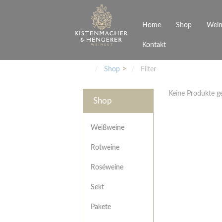
Home
Shop
Wein
Kontakt
Weinarten
Philosophie
Höchs
R
Junges Schwaben
Veranstaltungen
Shop
Filter
Weißweine
Rotweine
Keine Produkte 
Roséweine
Shop
Sekt
Pakete
Präsentkarton
Weißweine
Gutscheine
Rotweine
Besonderheiten
Roséweine
Sekt
Pakete