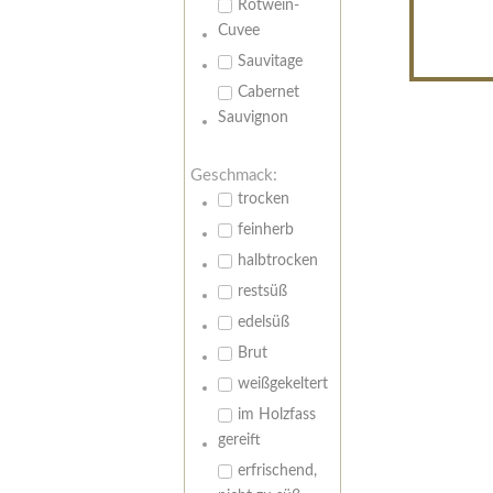
Rotwein-
Cuvee
Sauvitage
Cabernet
Sauvignon
Geschmack:
trocken
feinherb
halbtrocken
restsüß
edelsüß
Brut
weißgekeltert
im Holzfass
gereift
erfrischend,