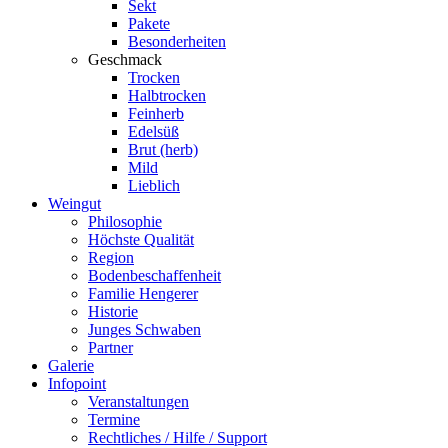
Sekt
Pakete
Besonderheiten
Geschmack
Trocken
Halbtrocken
Feinherb
Edelsüß
Brut (herb)
Mild
Lieblich
Weingut
Philosophie
Höchste Qualität
Region
Bodenbeschaffenheit
Familie Hengerer
Historie
Junges Schwaben
Partner
Galerie
Infopoint
Veranstaltungen
Termine
Rechtliches / Hilfe / Support