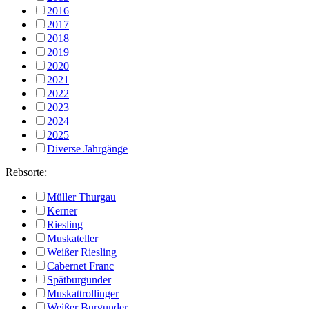
2016
2017
2018
2019
2020
2021
2022
2023
2024
2025
Diverse Jahrgänge
Rebsorte:
Müller Thurgau
Kerner
Riesling
Muskateller
Weißer Riesling
Cabernet Franc
Spätburgunder
Muskattrollinger
Weißer Burgunder