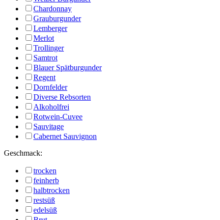
Chardonnay
Grauburgunder
Lemberger
Merlot
Trollinger
Samtrot
Blauer Spätburgunder
Regent
Dornfelder
Diverse Rebsorten
Alkoholfrei
Rotwein-Cuvee
Sauvitage
Cabernet Sauvignon
Geschmack:
trocken
feinherb
halbtrocken
restsüß
edelsüß
Brut