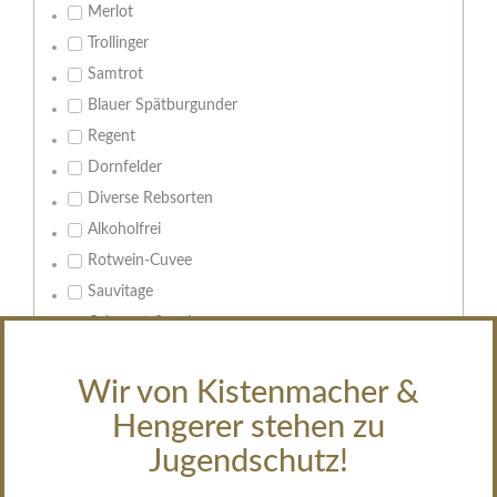
Merlot
Trollinger
Samtrot
Blauer Spätburgunder
Regent
Dornfelder
Diverse Rebsorten
Alkoholfrei
Rotwein-Cuvee
Sauvitage
Cabernet Sauvignon
Geschmack:
Wir von Kistenmacher &
trocken
Hengerer stehen zu
feinherb
Jugendschutz!
halbtrocken