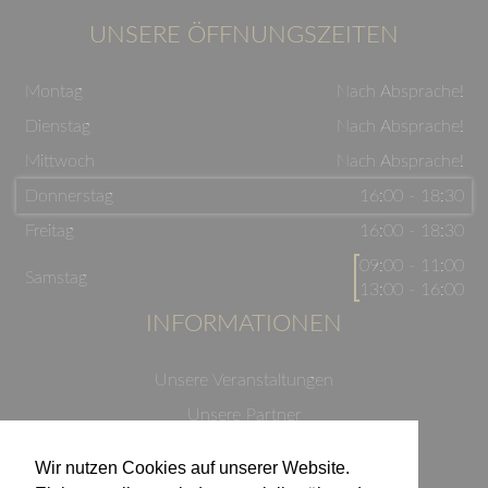
UNSERE ÖFFNUNGSZEITEN
Montag
Nach Absprache!
Dienstag
Nach Absprache!
Mittwoch
Nach Absprache!
Donnerstag
16:00 - 18:30
Freitag
16:00 - 18:30
09:00 - 11:00
Samstag
13:00 - 16:00
INFORMATIONEN
Unsere Veranstaltungen
Unsere Partner
Datenschutzerklärung
Wir nutzen Cookies auf unserer Website.
Impressum