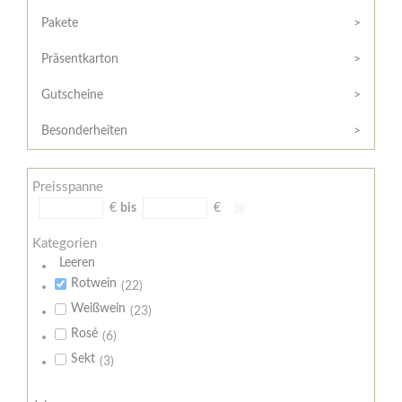
Hilfe
Kunde?
/
Pakete
Registrieren
Support
Präsentkarton
Meine
Widerrufsrecht
Bestellung
Gutscheine
Widerrufsformular
AGB
Besonderheiten
Lieferungs-
und
Preisspanne
Zahlungsbedingungen
€
bis
€
Kategorien
Leeren
Rotwein
(22)
Weißwein
(23)
Rosé
(6)
Sekt
(3)