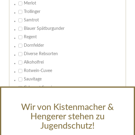
Merlot
Trollinger
Samtrot
Blauer Spätburgunder
Regent
Dornfelder
Diverse Rebsorten
Alkoholfrei
Rotwein-Cuvee
Sauvitage
Cabernet Sauvignon
Geschmack:
Wir von Kistenmacher &
trocken
Hengerer stehen zu
feinherb
Jugendschutz!
halbtrocken