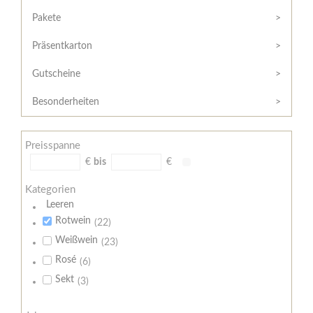
Hilfe
Kunde?
/
Pakete
Registrieren
Support
Präsentkarton
Meine
Widerrufsrecht
Bestellung
Gutscheine
Widerrufsformular
AGB
Besonderheiten
Lieferungs-
und
Preisspanne
Zahlungsbedingungen
€
bis
€
Kategorien
Leeren
Rotwein
(22)
Weißwein
(23)
Rosé
(6)
Sekt
(3)