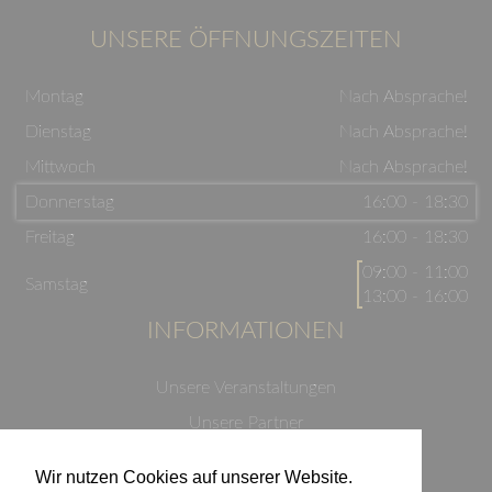
UNSERE ÖFFNUNGSZEITEN
Montag
Nach Absprache!
Dienstag
Nach Absprache!
Mittwoch
Nach Absprache!
Donnerstag
16:00 - 18:30
Freitag
16:00 - 18:30
09:00 - 11:00
Samstag
13:00 - 16:00
INFORMATIONEN
Unsere Veranstaltungen
Unsere Partner
Datenschutzerklärung
Wir nutzen Cookies auf unserer Website.