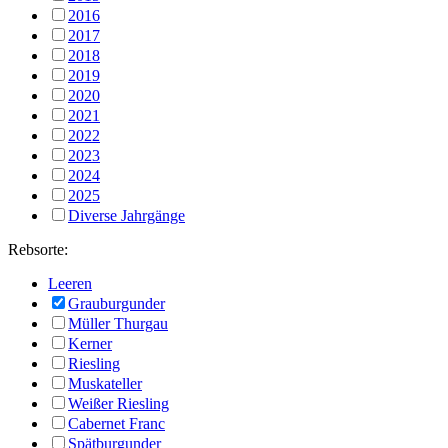
2016
2017
2018
2019
2020
2021
2022
2023
2024
2025
Diverse Jahrgänge
Rebsorte:
Leeren
Grauburgunder
Müller Thurgau
Kerner
Riesling
Muskateller
Weißer Riesling
Cabernet Franc
Spätburgunder