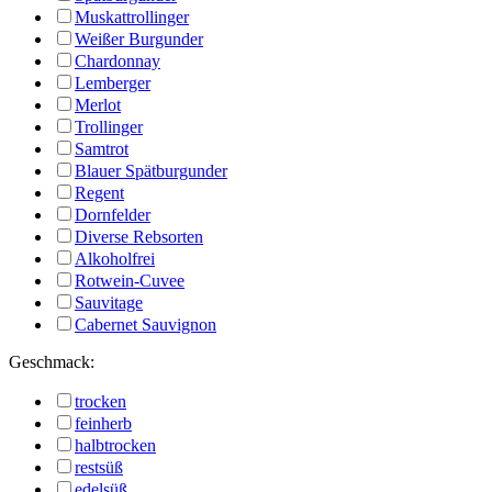
Muskattrollinger
Weißer Burgunder
Chardonnay
Lemberger
Merlot
Trollinger
Samtrot
Blauer Spätburgunder
Regent
Dornfelder
Diverse Rebsorten
Alkoholfrei
Rotwein-Cuvee
Sauvitage
Cabernet Sauvignon
Geschmack:
trocken
feinherb
halbtrocken
restsüß
edelsüß