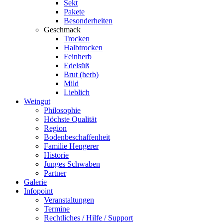
Sekt
Pakete
Besonderheiten
Geschmack
Trocken
Halbtrocken
Feinherb
Edelsüß
Brut (herb)
Mild
Lieblich
Weingut
Philosophie
Höchste Qualität
Region
Bodenbeschaffenheit
Familie Hengerer
Historie
Junges Schwaben
Partner
Galerie
Infopoint
Veranstaltungen
Termine
Rechtliches / Hilfe / Support