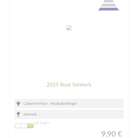
2025 Rosé feinherb
Cabernet Franc
,
Muskattrollinger
feinherb
auf Lager
9,90 €