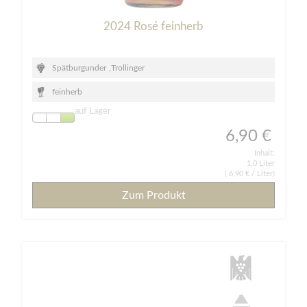
2024 Rosé feinherb
Spätburgunder
,
Trollinger
feinherb
auf Lager
6,90 €
Inhalt:
1,0 Liter
(
6,90 €
/ Liter)
Zum Produkt