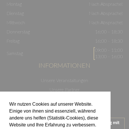
Montag
Nach Absprache!
Dienstag
Nach Absprache!
Mittwoch
Nach Absprache!
Donnerstag
16:00 - 18:30
Freitag
16:00 - 18:30
09:00 - 11:00
Samstag
13:00 - 16:00
INFORMATIONEN
Unsere Veranstaltungen
Unsere Partner
Datenschutzerklärung
Wir nutzen Cookies auf unserer Website.
Impressum
Einige von ihnen sind essenziell, während
andere uns helfen (Statistik-Cookies), diese
Wir treten für einen verantwortungsvollen Umgang mit
Website und Ihre Erfahrung zu verbessern.
Alkohol ein.