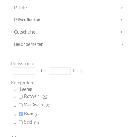
Hilfe
Kunde?
/
Pakete
Registrieren
Support
Präsentkarton
Meine
Widerrufsrecht
Bestellung
Gutscheine
Widerrufsformular
AGB
Besonderheiten
Lieferungs-
und
Preisspanne
Zahlungsbedingungen
€
bis
€
Kategorien
Leeren
Rotwein
(22)
Weißwein
(23)
Rosé
(6)
Sekt
(3)