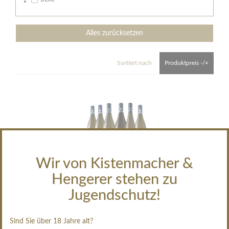
Alles zurücksetzen
Sortiert nach
Produktpreis -/+
Wir von Kistenmacher &
Hengerer stehen zu
Sommerpaket 2026
Jugendschutz!
64,90 €
Inhalt:
0,75 Liter
Sind Sie über 18 Jahre alt?
(14,42€ / Liter)