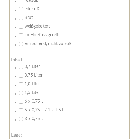
restsüß
edelsüß
Brut
weißgekeltert
im Holzfass gereift
erfrischend, nicht zu süß
Inhalt:
0,7 Liter
0,75 Liter
1,0 Liter
1,5 Liter
6 x 0,75 L
5 x 0,75 L / 1 x 1,5 L
3 x 0,75 L
Lage: