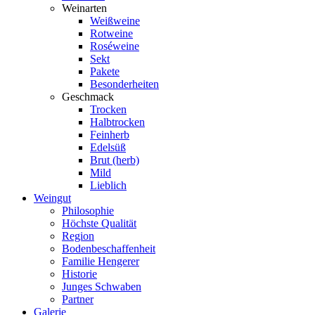
Weinarten
Weißweine
Rotweine
Roséweine
Sekt
Pakete
Besonderheiten
Geschmack
Trocken
Halbtrocken
Feinherb
Edelsüß
Brut (herb)
Mild
Lieblich
Weingut
Philosophie
Höchste Qualität
Region
Bodenbeschaffenheit
Familie Hengerer
Historie
Junges Schwaben
Partner
Galerie