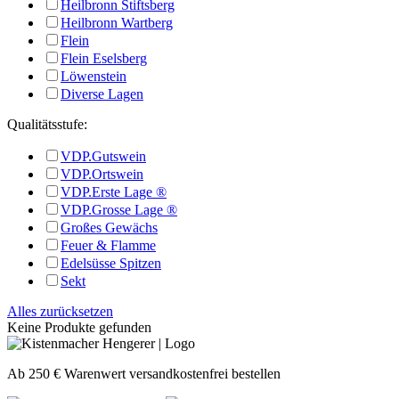
Heilbronn Stiftsberg
Heilbronn Wartberg
Flein
Flein Eselsberg
Löwenstein
Diverse Lagen
Qualitätsstufe:
VDP.Gutswein
VDP.Ortswein
VDP.Erste Lage ®
VDP.Grosse Lage ®
Großes Gewächs
Feuer & Flamme
Edelsüsse Spitzen
Sekt
Alles zurücksetzen
Keine Produkte gefunden
Ab 250 € Warenwert versandkostenfrei bestellen