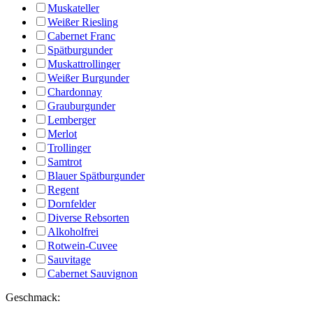
Muskateller
Weißer Riesling
Cabernet Franc
Spätburgunder
Muskattrollinger
Weißer Burgunder
Chardonnay
Grauburgunder
Lemberger
Merlot
Trollinger
Samtrot
Blauer Spätburgunder
Regent
Dornfelder
Diverse Rebsorten
Alkoholfrei
Rotwein-Cuvee
Sauvitage
Cabernet Sauvignon
Geschmack: