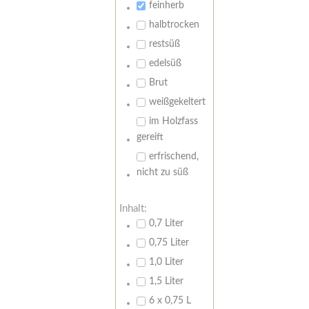
feinherb
halbtrocken
restsüß
edelsüß
Brut
weißgekeltert
im Holzfass
gereift
erfrischend,
nicht zu süß
Inhalt:
0,7 Liter
0,75 Liter
1,0 Liter
1,5 Liter
6 x 0,75 L