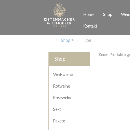
Home
Shop
Wein
Kontakt
Weinarten
Philosophie
Höchs
R
Junges Schwaben
Veranstaltungen
Shop
Filter
Weißweine
Rotweine
Keine Produkte 
Roséweine
Shop
Sekt
Pakete
Präsentkarton
Weißweine
Gutscheine
Rotweine
Besonderheiten
Roséweine
Sekt
Pakete