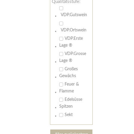
Qualitätsstufe:
VDP.Gutswein
VDP.Ortswein
VDP.Erste
Lage ®
VDP.Grosse
Lage ®
Großes
Gewächs
Feuer &
Flamme
Edelsüsse
Spitzen
Sekt