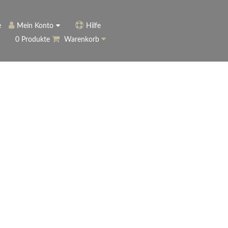
e
Mein Konto
Hilfe
0 Produkte
Warenkorb
ngerer
Historie
Anmelden
name vergessen?
vergessen?
Warenkorb anzeigen
ewsletter
eren (Neukunde)
r Newsletter
ter