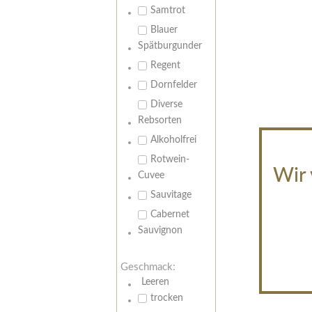
Samtrot
Blauer
Spätburgunder
Regent
Dornfelder
Diverse
Rebsorten
Alkoholfrei
Rotwein-
Wir 
Cuvee
Sauvitage
Cabernet
Sauvignon
Geschmack:
Leeren
trocken