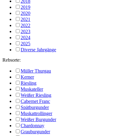
2018
2019
2020
2021
2022
2023
2024
2025
Diverse Jahrgänge
Rebsorte:
Müller Thurgau
Kerner
Riesling
Muskateller
Weißer Riesling
Cabernet Franc
Spätburgunder
Muskattrollinger
Weißer Burgunder
Chardonnay
Grauburgunder