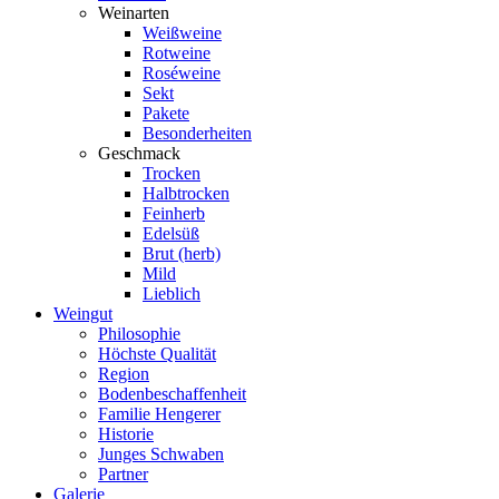
Weinarten
Weißweine
Rotweine
Roséweine
Sekt
Pakete
Besonderheiten
Geschmack
Trocken
Halbtrocken
Feinherb
Edelsüß
Brut (herb)
Mild
Lieblich
Weingut
Philosophie
Höchste Qualität
Region
Bodenbeschaffenheit
Familie Hengerer
Historie
Junges Schwaben
Partner
Galerie