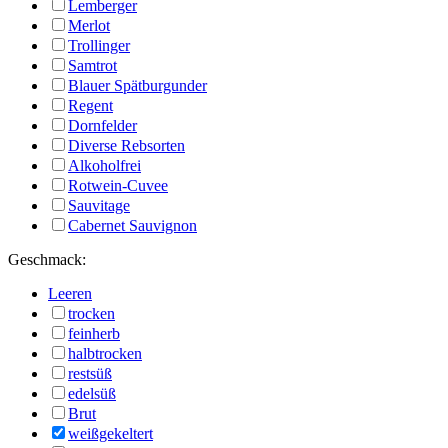
Lemberger
Merlot
Trollinger
Samtrot
Blauer Spätburgunder
Regent
Dornfelder
Diverse Rebsorten
Alkoholfrei
Rotwein-Cuvee
Sauvitage
Cabernet Sauvignon
Geschmack:
Leeren
trocken
feinherb
halbtrocken
restsüß
edelsüß
Brut
weißgekeltert