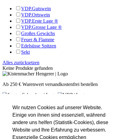
VDP.Gutswein
VDP.Ortswein
VDP.Erste Lage ®
VDP.Grosse Lage ®
Großes Gewächs
Feuer & Flamme
Edelsüsse Spitzen
Sekt
Alles zurücksetzen
Keine Produkte gefunden
Ab 250 € Warenwert versandkostenfrei bestellen
Unsere Öffnungszeiten
Montag
Nach Absprache!
Wir nutzen Cookies auf unserer Website.
Dienstag
Nach Absprache!
Einige von ihnen sind essenziell, während
Mittwoch
Nach Absprache!
andere uns helfen (Statistik-Cookies), diese
Donnerstag
16:00 - 18:30
Website und Ihre Erfahrung zu verbessern.
Freitag
16:00 - 18:30
Essenzielle Cookies ermöglichen