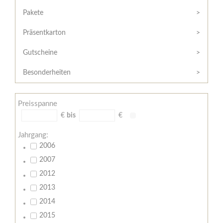
Hilfe
Kunde?
/
Pakete
Registrieren
Support
Präsentkarton
Meine
Widerrufsrecht
Bestellung
Gutscheine
Widerrufsformular
AGB
Besonderheiten
Lieferungs-
und
Preisspanne
Zahlungsbedingungen
€
bis
€
Jahrgang:
2006
2007
2012
2013
2014
2015