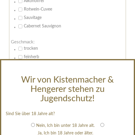
Alkoholfrei
Rotwein-Cuvee
Sauvitage
Cabernet Sauvignon
Geschmack:
trocken
feinherb
halbtrocken
restsüß
Wir von Kistenmacher &
edelsüß
Hengerer stehen zu
Brut
Jugendschutz!
weißgekeltert
im Holzfass gereift
Sind Sie über 18 Jahre alt?
erfrischend, nicht zu süß
Nein, Ich bin unter 18 Jahre alt.
Inhalt:
Ja, Ich bin 18 Jahre oder älter.