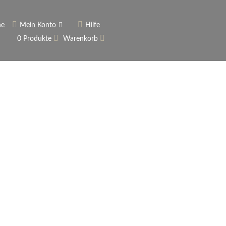
he
Mein Konto
Hilfe
0 Produkte
Warenkorb
ngerer
Historie
Anmelden
rname vergessen?
 vergessen?
Warenkorb anzeigen
Newsletter
ieren (Neukunde)
er Newsletter
tter