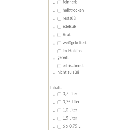
feinherb
halbtrocken
restsüß
edelsüß
Brut
weißgekeltert
im Holzfass
gereift
erfrischend,
nicht zu süß
Inhalt:
0,7 Liter
0,75 Liter
1,0 Liter
1,5 Liter
6 x 0,75 L