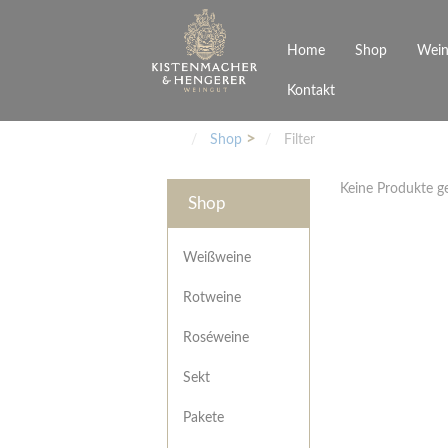
Home
Shop
Wein
Kontakt
Weinarten
Philosophie
Höchs
R
Junges Schwaben
Veranstaltungen
Shop
Filter
Weißweine
Rotweine
Keine Produkte 
Roséweine
Shop
Sekt
Pakete
Präsentkarton
Weißweine
Gutscheine
Rotweine
Besonderheiten
Roséweine
Sekt
Pakete