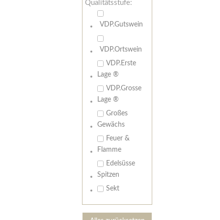
Qualitätsstufe:
VDP.Gutswein
VDP.Ortswein
VDP.Erste
Lage ®
VDP.Grosse
Lage ®
Großes
Gewächs
Feuer &
Flamme
Edelsüsse
Spitzen
Sekt