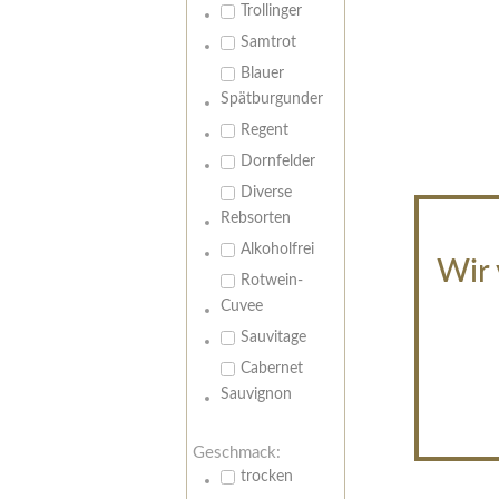
Trollinger
Samtrot
Blauer
Spätburgunder
Regent
Dornfelder
Diverse
Rebsorten
Alkoholfrei
Wir 
Rotwein-
Cuvee
Sauvitage
Cabernet
Sauvignon
Geschmack:
trocken