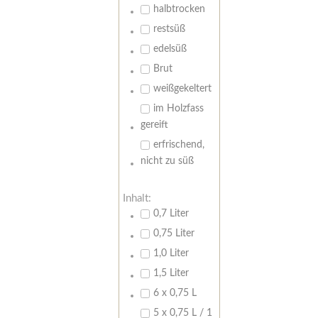
halbtrocken
restsüß
edelsüß
Brut
weißgekeltert
im Holzfass
gereift
erfrischend,
nicht zu süß
Inhalt:
0,7 Liter
0,75 Liter
1,0 Liter
1,5 Liter
6 x 0,75 L
5 x 0,75 L / 1