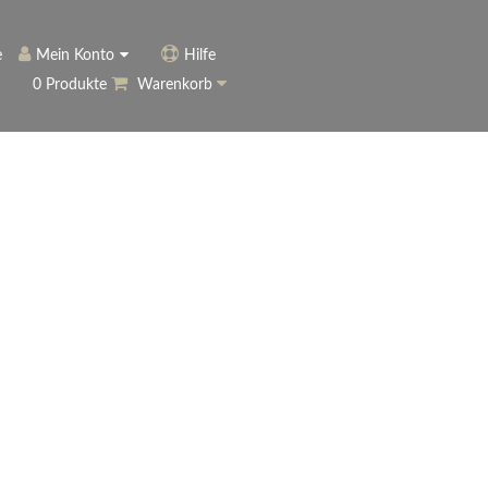
e
Mein Konto
Hilfe
0 Produkte
Warenkorb
ngerer
Historie
Anmelden
name vergessen?
vergessen?
Warenkorb anzeigen
ewsletter
eren (Neukunde)
r Newsletter
ter