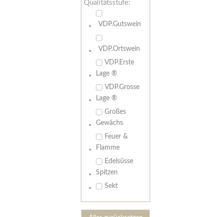
Qualitätsstufe:
VDP.Gutswein
VDP.Ortswein
VDP.Erste
Lage ®
VDP.Grosse
Lage ®
Großes
Gewächs
Feuer &
Flamme
Edelsüsse
Spitzen
Sekt