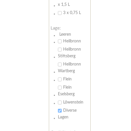
x 1,5 L
3 x 0,75 L
Lage:
Leeren
Heilbronn
Heilbronn
Stiftsberg
Heilbronn
Wartberg
Flein
Flein
Eselsberg
Löwenstein
Diverse
Lagen