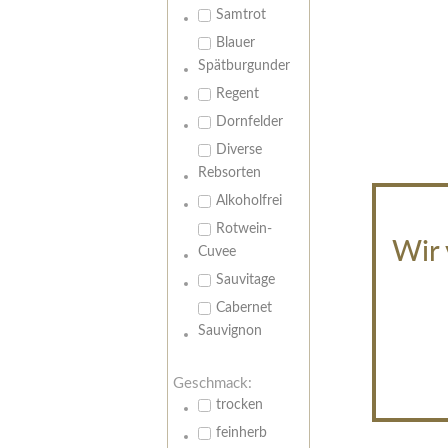
Samtrot
Blauer
Spätburgunder
Regent
Dornfelder
Diverse
Rebsorten
Alkoholfrei
Rotwein-
Wir 
Cuvee
Sauvitage
Cabernet
Sauvignon
Geschmack:
trocken
feinherb