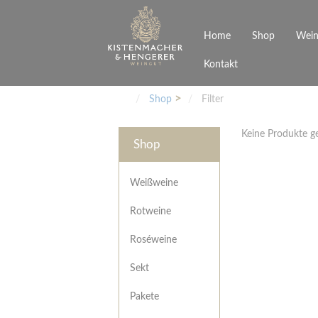
Home
Shop
Wein
Kontakt
Weinarten
Philosophie
Höchs
R
Junges Schwaben
Veranstaltungen
Shop
Filter
Weißweine
Rotweine
Keine Produkte 
Roséweine
Shop
Sekt
Pakete
Präsentkarton
Weißweine
Gutscheine
Rotweine
Besonderheiten
Roséweine
Sekt
Pakete