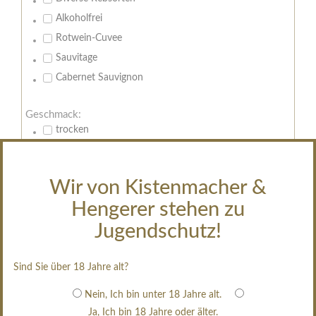
Alkoholfrei
Rotwein-Cuvee
Sauvitage
Cabernet Sauvignon
Geschmack:
trocken
feinherb
halbtrocken
Wir von Kistenmacher &
restsüß
Hengerer stehen zu
edelsüß
Jugendschutz!
Brut
weißgekeltert
Sind Sie über 18 Jahre alt?
im Holzfass gereift
erfrischend, nicht zu süß
Nein, Ich bin unter 18 Jahre alt.
Ja, Ich bin 18 Jahre oder älter.