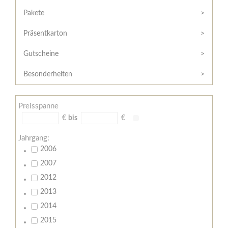
Hilfe
Kunde?
/
Pakete
Registrieren
Support
Präsentkarton
Meine
Widerrufsrecht
Bestellung
Gutscheine
Widerrufsformular
AGB
Besonderheiten
Lieferungs-
und
Preisspanne
Zahlungsbedingungen
€
bis
€
Jahrgang:
2006
2007
2012
2013
2014
2015