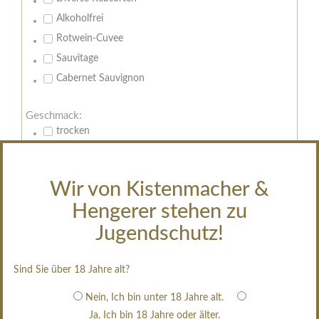
Alkoholfrei
Rotwein-Cuvee
Sauvitage
Cabernet Sauvignon
Geschmack:
trocken
feinherb
halbtrocken
Wir von Kistenmacher &
restsüß
Hengerer stehen zu
edelsüß
Jugendschutz!
Brut
weißgekeltert
Sind Sie über 18 Jahre alt?
im Holzfass gereift
erfrischend, nicht zu süß
Nein, Ich bin unter 18 Jahre alt.
Ja, Ich bin 18 Jahre oder älter.