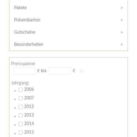
Hilfe
Kunde?
/
Pakete
Registrieren
Support
Präsentkarton
Meine
Widerrufsrecht
Bestellung
Gutscheine
Widerrufsformular
AGB
Besonderheiten
Lieferungs-
und
Preisspanne
Zahlungsbedingungen
€
bis
€
Jahrgang:
2006
2007
2012
2013
2014
2015