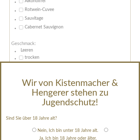
Alkoholfrei
Rotwein-Cuvee
Sauvitage
Cabernet Sauvignon
Geschmack:
Leeren
trocken
feinherb
halbtrocken
Wir von Kistenmacher &
restsüß
Hengerer stehen zu
edelsüß
Jugendschutz!
Brut
weißgekeltert
Sind Sie über 18 Jahre alt?
im Holzfass gereift
erfrischend, nicht zu süß
Nein, Ich bin unter 18 Jahre alt.
Ja, Ich bin 18 Jahre oder älter.