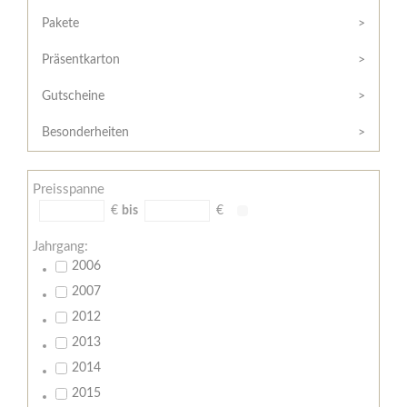
Hilfe
Kunde?
/
Pakete
Registrieren
Support
Präsentkarton
Meine
Widerrufsrecht
Bestellung
Gutscheine
Widerrufsformular
AGB
Besonderheiten
Lieferungs-
und
Preisspanne
Zahlungsbedingungen
€
bis
€
Jahrgang:
2006
2007
2012
2013
2014
2015