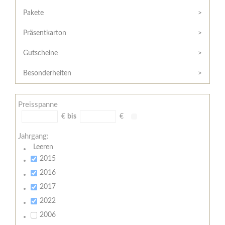
Hilfe
Kunde?
/
Pakete
Registrieren
Support
Präsentkarton
Meine
Widerrufsrecht
Bestellung
Gutscheine
Widerrufsformular
AGB
Besonderheiten
Lieferungs-
und
Preisspanne
Zahlungsbedingungen
€
bis
€
Jahrgang:
Leeren
2015
2016
2017
2022
2006