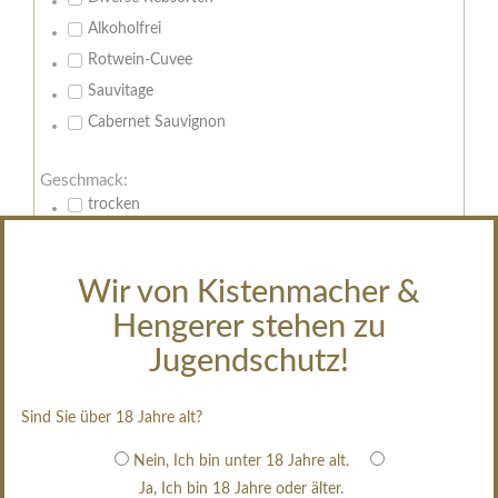
Alkoholfrei
Rotwein-Cuvee
Sauvitage
Cabernet Sauvignon
Geschmack:
trocken
feinherb
halbtrocken
Wir von Kistenmacher &
restsüß
Hengerer stehen zu
edelsüß
Jugendschutz!
Brut
weißgekeltert
Sind Sie über 18 Jahre alt?
im Holzfass gereift
erfrischend, nicht zu süß
Nein, Ich bin unter 18 Jahre alt.
Ja, Ich bin 18 Jahre oder älter.