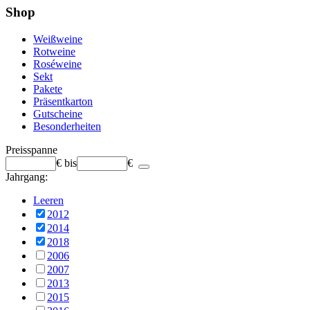
Shop
Weißweine
Rotweine
Roséweine
Sekt
Pakete
Präsentkarton
Gutscheine
Besonderheiten
Preisspanne
€
bis
€
Jahrgang:
Leeren
2012
2014
2018
2006
2007
2013
2015