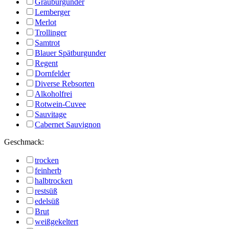
Grauburgunder
Lemberger
Merlot
Trollinger
Samtrot
Blauer Spätburgunder
Regent
Dornfelder
Diverse Rebsorten
Alkoholfrei
Rotwein-Cuvee
Sauvitage
Cabernet Sauvignon
Geschmack:
trocken
feinherb
halbtrocken
restsüß
edelsüß
Brut
weißgekeltert