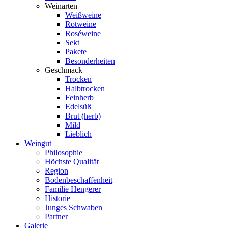
Weinarten
Weißweine
Rotweine
Roséweine
Sekt
Pakete
Besonderheiten
Geschmack
Trocken
Halbtrocken
Feinherb
Edelsüß
Brut (herb)
Mild
Lieblich
Weingut
Philosophie
Höchste Qualität
Region
Bodenbeschaffenheit
Familie Hengerer
Historie
Junges Schwaben
Partner
Galerie