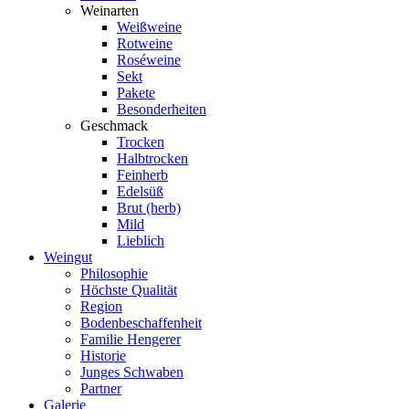
Weinarten
Weißweine
Rotweine
Roséweine
Sekt
Pakete
Besonderheiten
Geschmack
Trocken
Halbtrocken
Feinherb
Edelsüß
Brut (herb)
Mild
Lieblich
Weingut
Philosophie
Höchste Qualität
Region
Bodenbeschaffenheit
Familie Hengerer
Historie
Junges Schwaben
Partner
Galerie