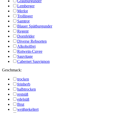
Grauburgunder
Lemberger
Merlot
Trollinger
Samtrot
Blauer Spätburgunder
Regent
Dornfelder
Diverse Rebsorten
Alkoholfrei
Rotwein-Cuvee
Sauvitage
Cabernet Sauvignon
Geschmack:
trocken
feinherb
halbtrocken
restsüß
edelsüß
Brut
weißgekeltert