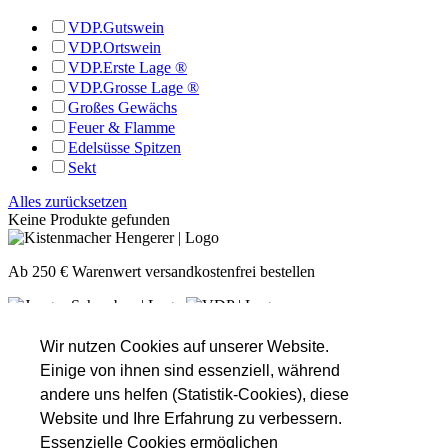
VDP.Gutswein
VDP.Ortswein
VDP.Erste Lage ®
VDP.Grosse Lage ®
Großes Gewächs
Feuer & Flamme
Edelsüsse Spitzen
Sekt
Alles zurücksetzen
Keine Produkte gefunden
Ab 250 € Warenwert versandkostenfrei bestellen
Unsere Öffnungszeiten
Montag
Nach Absprache!
Wir nutzen Cookies auf unserer Website.
Dienstag
Nach Absprache!
Einige von ihnen sind essenziell, während
Mittwoch
Nach Absprache!
andere uns helfen (Statistik-Cookies), diese
Donnerstag
16:00 - 18:30
Website und Ihre Erfahrung zu verbessern.
Freitag
16:00 - 18:30
Essenzielle Cookies ermöglichen