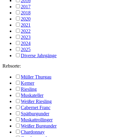
2016
2017
2018
2020
2021
2022
2023
2024
2025
Diverse Jahrgänge
Rebsorte:
Müller Thurgau
Kerner
Riesling
Muskateller
Weißer Riesling
Cabernet Franc
Spätburgunder
Muskattrollinger
Weißer Burgunder
Chardonnay