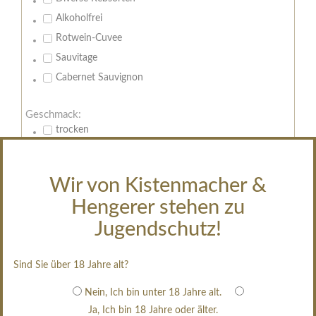
Alkoholfrei
Rotwein-Cuvee
Sauvitage
Cabernet Sauvignon
Geschmack:
trocken
feinherb
halbtrocken
Wir von Kistenmacher &
restsüß
Hengerer stehen zu
edelsüß
Jugendschutz!
Brut
weißgekeltert
Sind Sie über 18 Jahre alt?
im Holzfass gereift
erfrischend, nicht zu süß
Nein, Ich bin unter 18 Jahre alt.
Ja, Ich bin 18 Jahre oder älter.