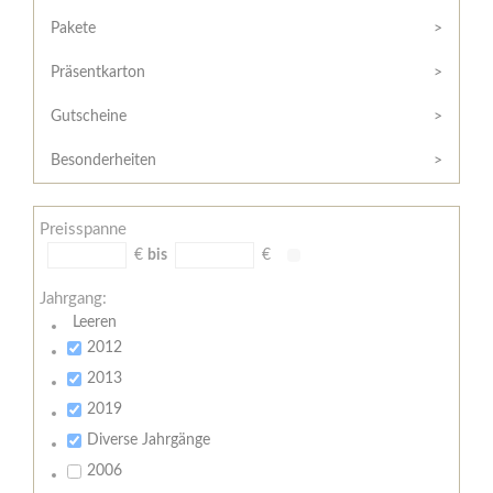
Hilfe
Kunde?
/
Pakete
Registrieren
Support
Präsentkarton
Meine
Widerrufsrecht
Bestellung
Gutscheine
Widerrufsformular
AGB
Besonderheiten
Lieferungs-
und
Preisspanne
Zahlungsbedingungen
€
bis
€
Jahrgang:
Leeren
2012
2013
2019
Diverse Jahrgänge
2006