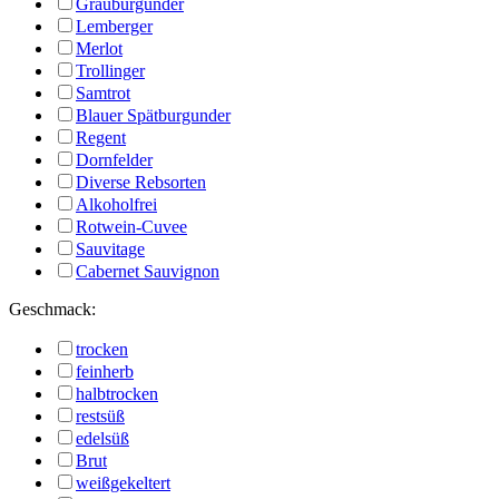
Grauburgunder
Lemberger
Merlot
Trollinger
Samtrot
Blauer Spätburgunder
Regent
Dornfelder
Diverse Rebsorten
Alkoholfrei
Rotwein-Cuvee
Sauvitage
Cabernet Sauvignon
Geschmack:
trocken
feinherb
halbtrocken
restsüß
edelsüß
Brut
weißgekeltert