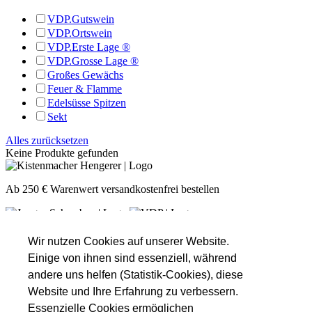
VDP.Gutswein
VDP.Ortswein
VDP.Erste Lage ®
VDP.Grosse Lage ®
Großes Gewächs
Feuer & Flamme
Edelsüsse Spitzen
Sekt
Alles zurücksetzen
Keine Produkte gefunden
Ab 250 € Warenwert versandkostenfrei bestellen
Unsere Öffnungszeiten
Montag
Nach Absprache!
Wir nutzen Cookies auf unserer Website.
Dienstag
Nach Absprache!
Einige von ihnen sind essenziell, während
Mittwoch
Nach Absprache!
andere uns helfen (Statistik-Cookies), diese
Donnerstag
16:00 - 18:30
Website und Ihre Erfahrung zu verbessern.
Freitag
16:00 - 18:30
Essenzielle Cookies ermöglichen