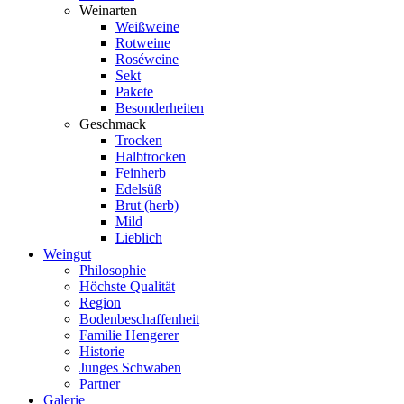
Weinarten
Weißweine
Rotweine
Roséweine
Sekt
Pakete
Besonderheiten
Geschmack
Trocken
Halbtrocken
Feinherb
Edelsüß
Brut (herb)
Mild
Lieblich
Weingut
Philosophie
Höchste Qualität
Region
Bodenbeschaffenheit
Familie Hengerer
Historie
Junges Schwaben
Partner
Galerie