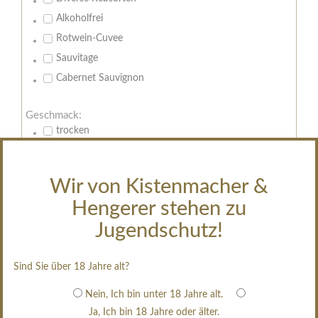
Alkoholfrei
Rotwein-Cuvee
Sauvitage
Cabernet Sauvignon
Geschmack:
trocken
feinherb
halbtrocken
Wir von Kistenmacher &
restsüß
Hengerer stehen zu
edelsüß
Jugendschutz!
Brut
weißgekeltert
Sind Sie über 18 Jahre alt?
im Holzfass gereift
erfrischend, nicht zu süß
Nein, Ich bin unter 18 Jahre alt.
Ja, Ich bin 18 Jahre oder älter.