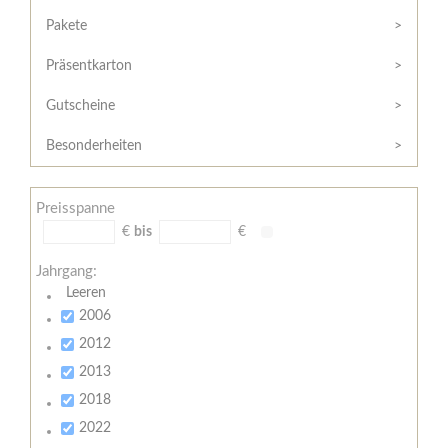
Hilfe
Kunde?
/
Pakete
Registrieren
Support
Präsentkarton
Meine
Widerrufsrecht
Bestellung
Gutscheine
Widerrufsformular
AGB
Besonderheiten
Lieferungs-
und
Preisspanne
Zahlungsbedingungen
€
bis
€
Jahrgang:
Leeren
2006
2012
2013
2018
2022