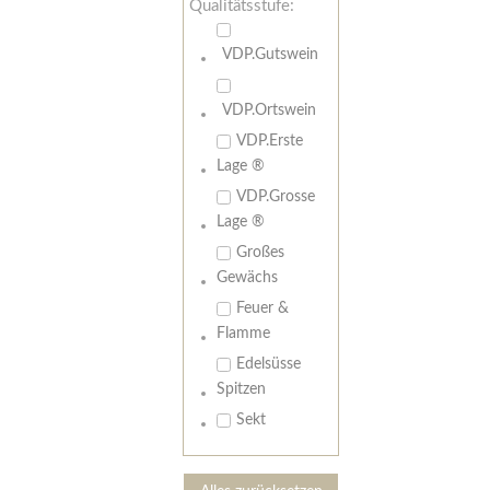
Qualitätsstufe:
VDP.Gutswein
VDP.Ortswein
VDP.Erste
Lage ®
VDP.Grosse
Lage ®
Großes
Gewächs
Feuer &
Flamme
Edelsüsse
Spitzen
Sekt