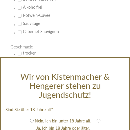
Alkoholfrei
Rotwein-Cuvee
Sauvitage
Cabernet Sauvignon
Geschmack:
trocken
feinherb
halbtrocken
Wir von Kistenmacher &
restsüß
Hengerer stehen zu
edelsüß
Jugendschutz!
Brut
weißgekeltert
Sind Sie über 18 Jahre alt?
im Holzfass gereift
erfrischend, nicht zu süß
Nein, Ich bin unter 18 Jahre alt.
Ja, Ich bin 18 Jahre oder älter.