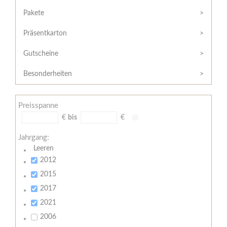
Hilfe
Kunde?
/
Pakete
Registrieren
Support
Präsentkarton
Meine
Widerrufsrecht
Bestellung
Gutscheine
Widerrufsformular
AGB
Besonderheiten
Lieferungs-
und
Preisspanne
Zahlungsbedingungen
€
bis
€
Jahrgang:
Leeren
2012
2015
2017
2021
2006