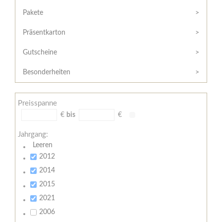
Hilfe
Kunde?
/
Pakete
Registrieren
Support
Präsentkarton
Meine
Widerrufsrecht
Bestellung
Gutscheine
Widerrufsformular
AGB
Besonderheiten
Lieferungs-
und
Preisspanne
Zahlungsbedingungen
€
bis
€
Jahrgang:
Leeren
2012
2014
2015
2021
2006