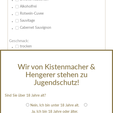
Alkoholfrei
Rotwein-Cuvee
Sauvitage
Cabernet Sauvignon
Geschmack:
trocken
feinherb
halbtrocken
Wir von Kistenmacher &
restsüß
Hengerer stehen zu
edelsüß
Jugendschutz!
Brut
weißgekeltert
Sind Sie über 18 Jahre alt?
im Holzfass gereift
erfrischend, nicht zu süß
Nein, Ich bin unter 18 Jahre alt.
Ja, Ich bin 18 Jahre oder älter.