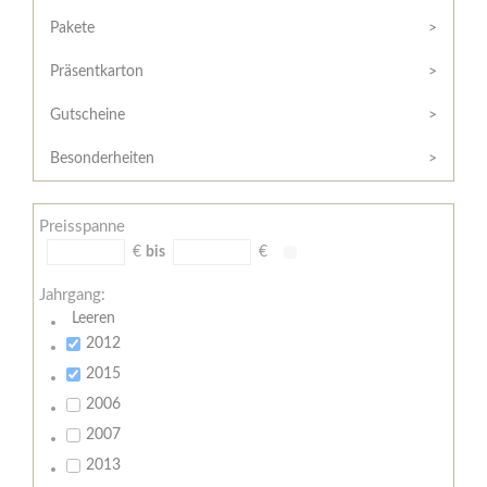
Hilfe
Kunde?
/
Pakete
Registrieren
Support
Präsentkarton
Meine
Widerrufsrecht
Bestellung
Gutscheine
Widerrufsformular
AGB
Besonderheiten
Lieferungs-
und
Preisspanne
Zahlungsbedingungen
€
bis
€
Jahrgang:
Leeren
2012
2015
2006
2007
2013