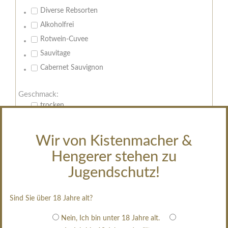
Diverse Rebsorten
Alkoholfrei
Rotwein-Cuvee
Sauvitage
Cabernet Sauvignon
Geschmack:
trocken
feinherb
halbtrocken
Wir von Kistenmacher &
restsüß
Hengerer stehen zu
edelsüß
Jugendschutz!
Brut
weißgekeltert
Sind Sie über 18 Jahre alt?
im Holzfass gereift
Nein, Ich bin unter 18 Jahre alt.
erfrischend, nicht zu süß