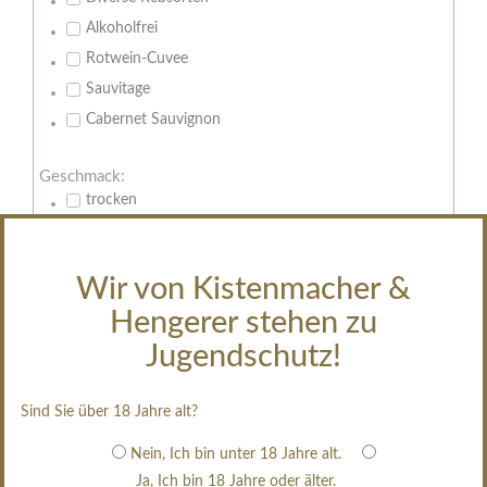
Alkoholfrei
Rotwein-Cuvee
Sauvitage
Cabernet Sauvignon
Geschmack:
trocken
feinherb
halbtrocken
Wir von Kistenmacher &
restsüß
Hengerer stehen zu
edelsüß
Jugendschutz!
Brut
weißgekeltert
Sind Sie über 18 Jahre alt?
im Holzfass gereift
erfrischend, nicht zu süß
Nein, Ich bin unter 18 Jahre alt.
Ja, Ich bin 18 Jahre oder älter.