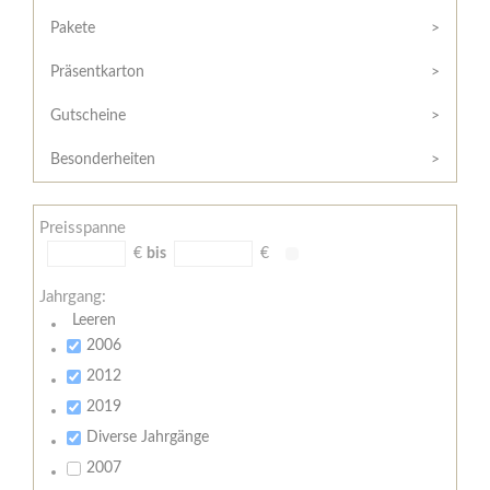
Hilfe
Kunde?
/
Pakete
Registrieren
Support
Präsentkarton
Meine
Widerrufsrecht
Bestellung
Gutscheine
Widerrufsformular
AGB
Besonderheiten
Lieferungs-
und
Preisspanne
Zahlungsbedingungen
€
bis
€
Jahrgang:
Leeren
2006
2012
2019
Diverse Jahrgänge
2007