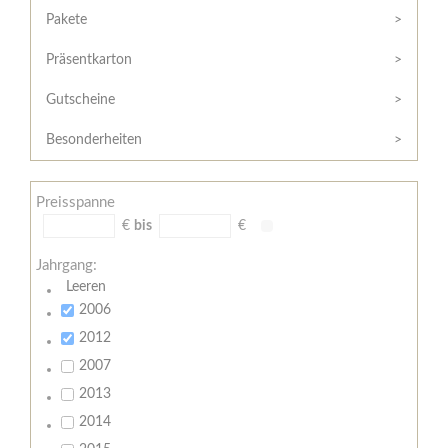
Hilfe
Kunde?
Pakete
/
Registrieren
Support
Präsentkarton
Meine
Widerrufsrecht
Bestellung
Gutscheine
Widerrufsformular
AGB
Besonderheiten
Lieferungs-
und
Preisspanne
Zahlungsbedingungen
€
bis
€
Jahrgang:
Leeren
2006
2012
2007
2013
2014