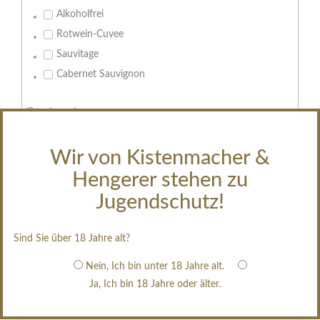
Alkoholfrei
Rotwein-Cuvee
Sauvitage
Cabernet Sauvignon
Geschmack:
trocken
feinherb
Wir von Kistenmacher &
halbtrocken
Hengerer stehen zu
restsüß
Jugendschutz!
edelsüß
Brut
Sind Sie über 18 Jahre alt?
weißgekeltert
Nein, Ich bin unter 18 Jahre alt.
im Holzfass gereift
Ja, Ich bin 18 Jahre oder älter.
erfrischend, nicht zu süß