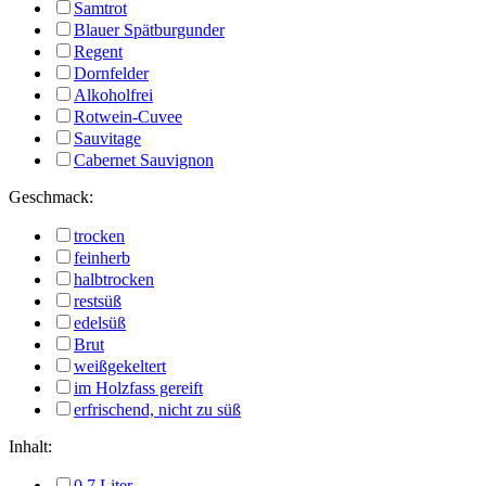
Samtrot
Blauer Spätburgunder
Regent
Dornfelder
Alkoholfrei
Rotwein-Cuvee
Sauvitage
Cabernet Sauvignon
Geschmack:
trocken
feinherb
halbtrocken
restsüß
edelsüß
Brut
weißgekeltert
im Holzfass gereift
erfrischend, nicht zu süß
Inhalt:
0,7 Liter