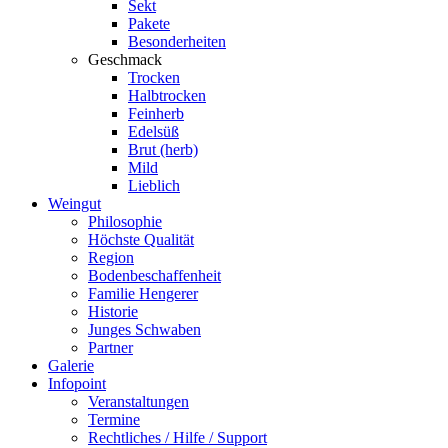
Sekt
Pakete
Besonderheiten
Geschmack
Trocken
Halbtrocken
Feinherb
Edelsüß
Brut (herb)
Mild
Lieblich
Weingut
Philosophie
Höchste Qualität
Region
Bodenbeschaffenheit
Familie Hengerer
Historie
Junges Schwaben
Partner
Galerie
Infopoint
Veranstaltungen
Termine
Rechtliches / Hilfe / Support