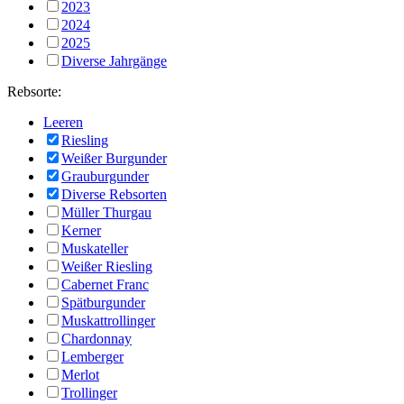
2023
2024
2025
Diverse Jahrgänge
Rebsorte:
Leeren
Riesling
Weißer Burgunder
Grauburgunder
Diverse Rebsorten
Müller Thurgau
Kerner
Muskateller
Weißer Riesling
Cabernet Franc
Spätburgunder
Muskattrollinger
Chardonnay
Lemberger
Merlot
Trollinger