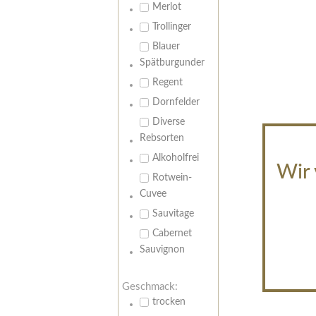
Merlot
Trollinger
Blauer
Spätburgunder
Regent
Dornfelder
Diverse
Rebsorten
Alkoholfrei
Wir 
Rotwein-
Cuvee
Sauvitage
Cabernet
Sauvignon
Geschmack:
trocken