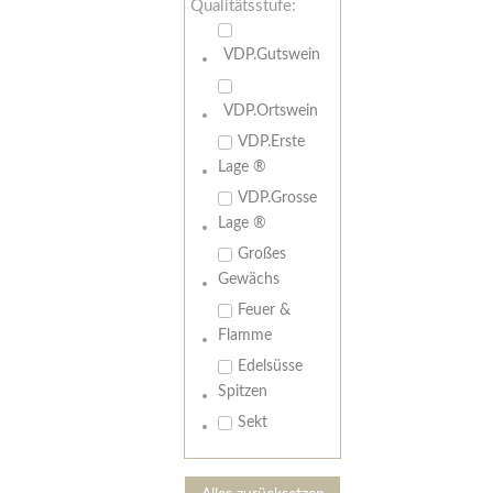
Qualitätsstufe:
VDP.Gutswein
VDP.Ortswein
VDP.Erste
Lage ®
VDP.Grosse
Lage ®
Großes
Gewächs
Feuer &
Flamme
Edelsüsse
Spitzen
Sekt