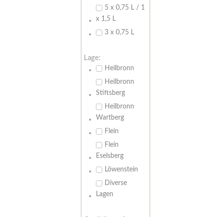
5 x 0,75 L / 1
x 1,5 L
3 x 0,75 L
Lage:
Heilbronn
Heilbronn
Stiftsberg
Heilbronn
Wartberg
Flein
Flein
Eselsberg
Löwenstein
Diverse
Lagen