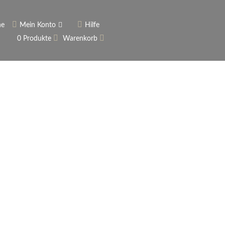
he
Mein Konto
Hilfe
0 Produkte
Warenkorb
ngerer
Historie
Anmelden
rname vergessen?
 vergessen?
Warenkorb anzeigen
Newsletter
ieren (Neukunde)
er Newsletter
tter