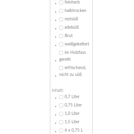
feinherb
halbtrocken
restsüß
edelsüß
Brut
weißgekeltert
im Holzfass
gereift
erfrischend,
nicht zu süß
Inhalt:
0,7 Liter
0,75 Liter
1,0 Liter
1,5 Liter
6 x 0,75 L