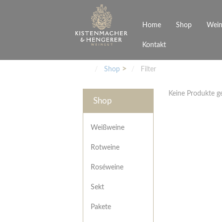
Home
Shop
Wein
Kontakt
Weinarten
Philosophie
Höchs
R
Junges Schwaben
Veranstaltungen
Shop
Filter
Weißweine
Rotweine
Keine Produkte 
Roséweine
Shop
Sekt
Pakete
Präsentkarton
Weißweine
Gutscheine
Rotweine
Besonderheiten
Roséweine
Sekt
Pakete