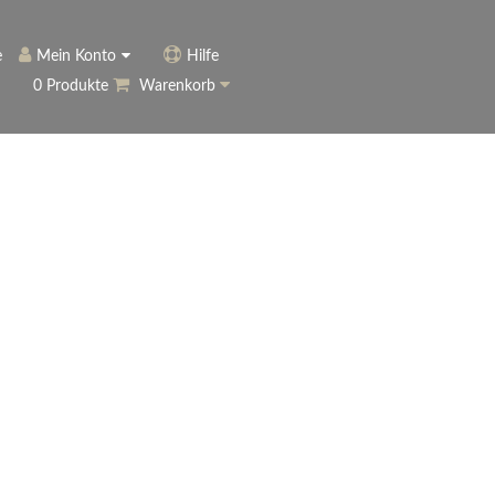
e
Mein Konto
Hilfe
0 Produkte
Warenkorb
ngerer
Historie
Anmelden
name vergessen?
vergessen?
Warenkorb anzeigen
ewsletter
eren (Neukunde)
r Newsletter
ter