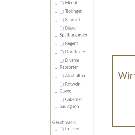
Merlot
Trollinger
Samtrot
Blauer
Spätburgunder
Regent
Dornfelder
Diverse
Rebsorten
Wir 
Alkoholfrei
Rotwein-
Cuvee
Cabernet
Sauvignon
Geschmack:
trocken