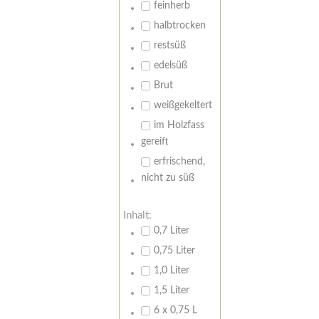
feinherb
halbtrocken
restsüß
edelsüß
Brut
weißgekeltert
im Holzfass
gereift
erfrischend,
nicht zu süß
Inhalt:
0,7 Liter
0,75 Liter
1,0 Liter
1,5 Liter
6 x 0,75 L