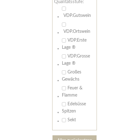
Qualitätsstufe:
VDP.Gutswein
VDP.Ortswein
VDP.Erste
Lage ®
VDP.Grosse
Lage ®
Großes
Gewächs
Feuer &
Flamme
Edelsüsse
Spitzen
Sekt