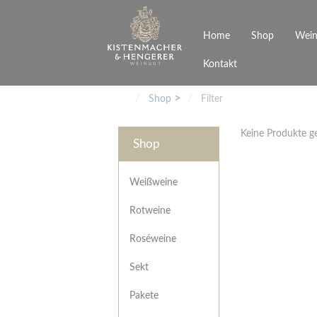
Home
Shop
Wein
Kontakt
Weinarten
Philosophie
Höchs
R
Junges Schwaben
Veranstaltungen
Shop
Filter
Weißweine
Rotweine
Keine Produkte 
Roséweine
Shop
Sekt
Pakete
Präsentkarton
Weißweine
Gutscheine
Rotweine
Besonderheiten
Roséweine
Sekt
Pakete