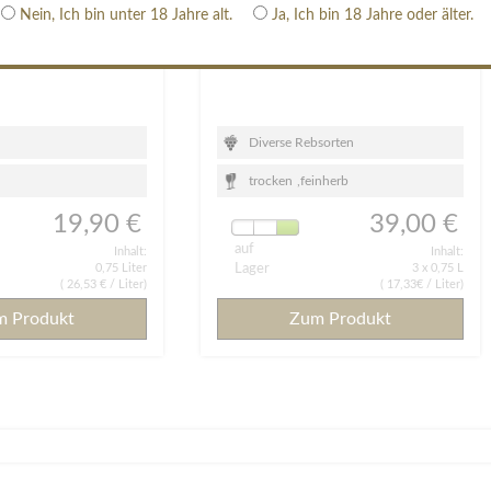
Nein, Ich bin unter 18 Jahre alt.
Ja, Ich bin 18 Jahre oder älter.
erlot "Henri"
Josephine – Unser Angebot
Diverse Rebsorten
trocken
,
feinherb
19,90 €
39,00 €
auf
Inhalt:
Inhalt:
0,75 Liter
Lager
3 x 0,75 L
(
26,53 €
/ Liter)
( 17,33€ / Liter)
m Produkt
Zum Produkt