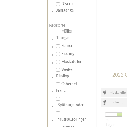
Diverse
Jahrgänge
Rebsorte:
Müller
Thurgau
Kerner
Riesling
Muskateller
Weißer
2022 C
Riesling
Cabernet
Franc
Muskateller
trocken
,
im
Spätburgunder
Muskattrollinger
auf
Lager