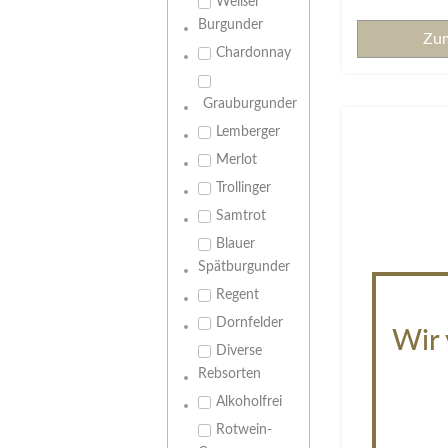
Weißer
Burgunder
Zu
Chardonnay
Grauburgunder
Lemberger
Merlot
Trollinger
Samtrot
Blauer
Spätburgunder
Regent
Dornfelder
Wir 
Diverse
Rebsorten
Alkoholfrei
Rotwein-