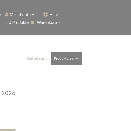
e
Mein Konto
Hilfe
0 Produkte
Warenkorb
ngerer
Historie
Anmelden
name vergessen?
vergessen?
Warenkorb anzeigen
ewsletter
eren (Neukunde)
Sortiert nach
Produktpreis -/+
r Newsletter
ter
 2026