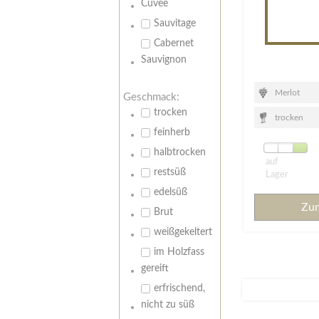
Cuvee
2022 M
Sauvitage
Cabernet
Sauvignon
Merlot
Geschmack:
trocken
trocken
feinherb
halbtrocken
auf
restsüß
Lager
edelsüß
Zu
Brut
weißgekeltert
im Holzfass
gereift
erfrischend,
nicht zu süß