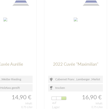
uvée Aurélie
2022 Cuvée "Maximilian"
,
Weißer Riesling
Cabernet Franc
,
Lemberger
,
Merlot
 Holzfass gereift
trocken
14,90 €
16,90 €
auf
Inhalt:
Inhalt:
0,75 Liter
Lager
0,75 Liter