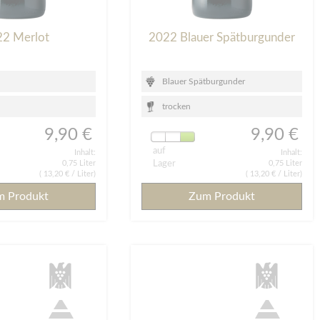
22 Merlot
2022 Blauer Spätburgunder
Blauer Spätburgunder
trocken
9,90 €
9,90 €
auf
Inhalt:
Inhalt:
0,75 Liter
Lager
0,75 Liter
(
13,20 €
/ Liter)
(
13,20 €
/ Liter)
m Produkt
Zum Produkt