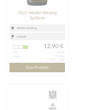
2022 Weißer Riesling
Spätlese
Weißer Riesling
restsüß
12,90 €
auf
Inhalt:
Lager
0,75 Liter
(
17,20 €
/ Liter)
Zum Produkt