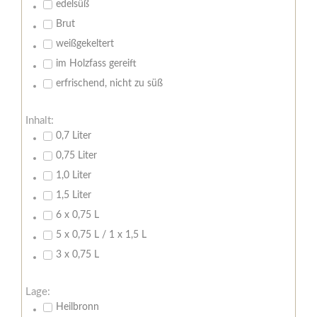
edelsüß
Brut
weißgekeltert
im Holzfass gereift
erfrischend, nicht zu süß
Inhalt:
0,7 Liter
0,75 Liter
1,0 Liter
1,5 Liter
6 x 0,75 L
5 x 0,75 L / 1 x 1,5 L
3 x 0,75 L
Lage:
Heilbronn