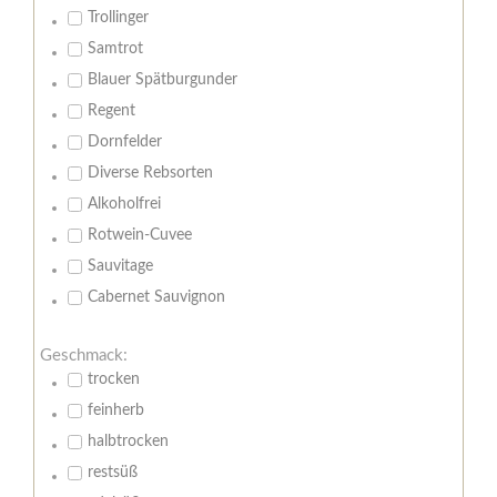
Trollinger
Samtrot
Blauer Spätburgunder
Regent
Dornfelder
Diverse Rebsorten
Alkoholfrei
Rotwein-Cuvee
Sauvitage
Cabernet Sauvignon
Geschmack:
trocken
feinherb
halbtrocken
restsüß