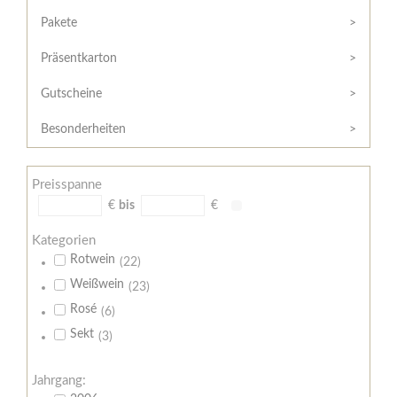
Hilfe
Kunde?
/
Pakete
Registrieren
Support
Präsentkarton
Meine
Widerrufsrecht
Bestellung
Gutscheine
Widerrufsformular
AGB
Besonderheiten
Lieferungs-
und
Preisspanne
Zahlungsbedingungen
€
bis
€
Kategorien
Rotwein
(22)
Weißwein
(23)
Rosé
(6)
Sekt
(3)
Jahrgang: