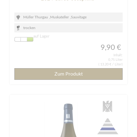
Müller Thurgau
,
Muskateller
,
Sauvitage
trocken
auf Lager
9,90 €
Inhalt:
0,75 Liter
(
13,20 €
/ Liter)
Zum Produkt