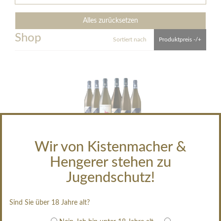
Alles zurücksetzen
Shop
Sortiert nach
Produktpreis -/+
Wir von Kistenmacher &
Sommerpaket 2026
Hengerer stehen zu
64,90 €
Jugendschutz!
Inhalt:
0,75 Liter
(14,42€ / Liter)
Sind Sie über 18 Jahre alt?
Zum Angebot