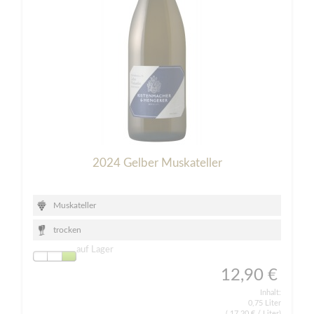
2024 Gelber Muskateller
Muskateller
trocken
auf Lager
12,90 €
Inhalt:
0,75 Liter
(
17,20 €
/ Liter)