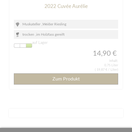
2022 Cuvée Aurélie
Muskateller
,
Weißer Riesling
trocken
,
im Holzfass gereift
auf Lager
14,90 €
Inhalt:
0,75 Liter
(
19,87 €
/ Liter)
Zum Produkt