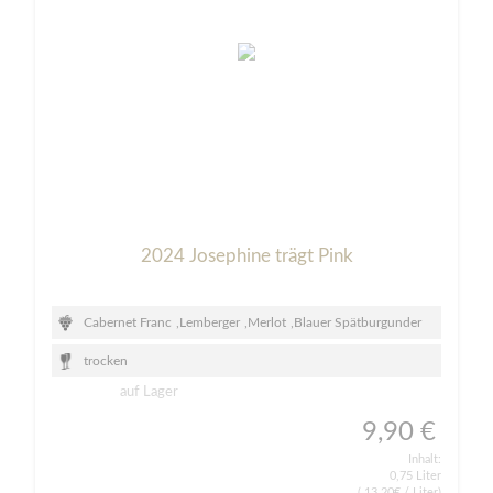
2024 Josephine trägt Pink
Cabernet Franc
,
Lemberger
,
Merlot
,
Blauer Spätburgunder
trocken
auf Lager
9,90 €
Inhalt:
0,75 Liter
( 13,20€ / Liter)