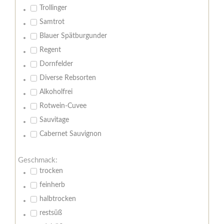
Trollinger
Samtrot
Blauer Spätburgunder
Regent
Dornfelder
Diverse Rebsorten
Alkoholfrei
Rotwein-Cuvee
Sauvitage
Cabernet Sauvignon
Geschmack:
trocken
feinherb
halbtrocken
restsüß