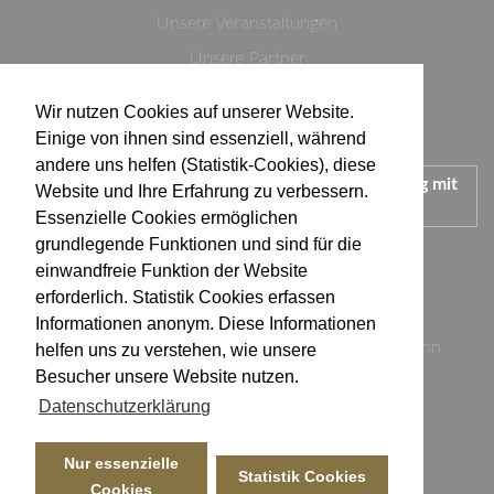
Unsere Veranstaltungen
Unsere Partner
Datenschutzerklärung
Wir nutzen Cookies auf unserer Website.
Impressum
Einige von ihnen sind essenziell, während
andere uns helfen (Statistik-Cookies), diese
Wir treten für einen verantwortungsvollen Umgang mit
Website und Ihre Erfahrung zu verbessern.
Alkohol ein.
Essenzielle Cookies ermöglichen
KONTAKT
grundlegende Funktionen und sind für die
einwandfreie Funktion der Website
erforderlich. Statistik Cookies erfassen
Weingut Kistenmacher & Hengerer
Informationen anonym. Diese Informationen
Eugen-Nägele-Straße 23-25, 74074 Heilbronn
helfen uns zu verstehen, wie unsere
Besucher unsere Website nutzen.
info@kistenmacher-hengerer.de
Datenschutzerklärung
Telefon: 07131 - 17 23 54
Telefax: 07131 - 17 23 50
Nur essenzielle
Statistik Cookies
Cookies