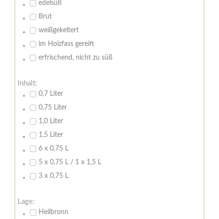
edelsüß
Brut
weißgekeltert
im Holzfass gereift
erfrischend, nicht zu süß
Inhalt:
0,7 Liter
0,75 Liter
1,0 Liter
1,5 Liter
6 x 0,75 L
5 x 0,75 L / 1 x 1,5 L
3 x 0,75 L
Lage:
Heilbronn