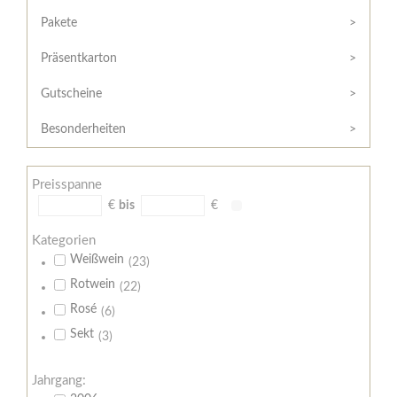
Hilfe
Kunde?
/
Pakete
Registrieren
Support
Präsentkarton
Meine
Widerrufsrecht
Bestellung
Gutscheine
Widerrufsformular
AGB
Besonderheiten
Lieferungs-
und
Preisspanne
Zahlungsbedingungen
€
bis
€
Kategorien
Weißwein
(23)
Rotwein
(22)
Rosé
(6)
Sekt
(3)
Jahrgang: