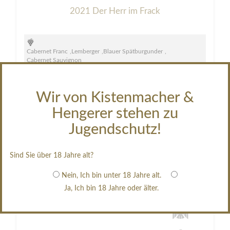
2021 Der Herr im Frack
Cabernet Franc
,
Lemberger
,
Blauer Spätburgunder
,
Cabernet Sauvignon
trocken
auf Lager
Wir von Kistenmacher &
9,90 €
Hengerer stehen zu
Inhalt:
Jugendschutz!
0,75 Liter
(
13,20 €
/ Liter)
Zum Produkt
Sind Sie über 18 Jahre alt?
Nein, Ich bin unter 18 Jahre alt.
Ja, Ich bin 18 Jahre oder älter.