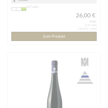
auf Lager
26,00 €
Inhalt:
0,75 Liter
(
34,67 €
/ Liter)
Zum Produkt