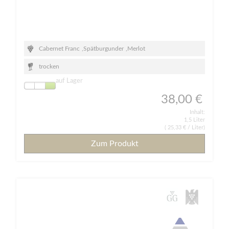
Cabernet Franc
,
Spätburgunder
,
Merlot
trocken
auf Lager
38,00 €
Inhalt:
1,5 Liter
(
25,33 €
/ Liter)
Zum Produkt