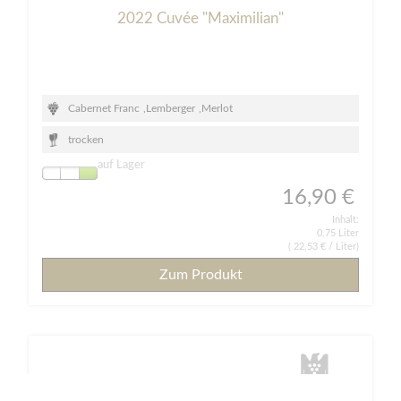
2022 Cuvée "Maximilian"
Cabernet Franc
,
Lemberger
,
Merlot
trocken
auf Lager
16,90 €
Inhalt:
0,75 Liter
(
22,53 €
/ Liter)
Zum Produkt