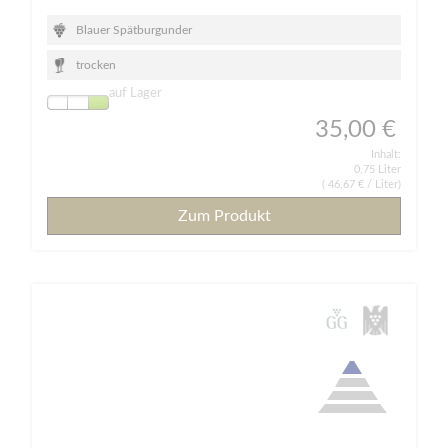
Blauer Spätburgunder
trocken
auf Lager
35,00 €
Inhalt:
0,75 Liter
(
46,67 €
/ Liter)
Zum Produkt