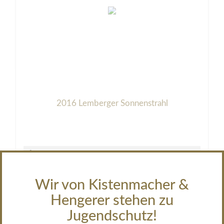
2016 Lemberger Sonnenstrahl
Lemberger
trocken
Wir von Kistenmacher &
auf Lager
Hengerer stehen zu
35,00 €
Jugendschutz!
Inhalt:
0,75 Liter