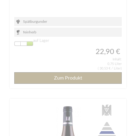
Spätburgunder
feinherb
auf Lager
22,90 €
Inhalt:
0,75 Liter
(
30,53 €
/ Liter)
Zum Produkt