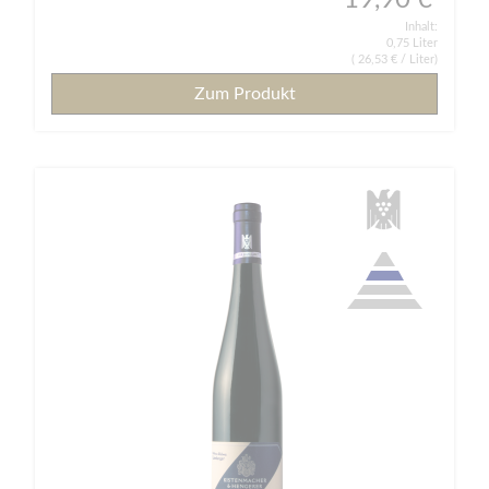
19,90 €
Inhalt:
0,75 Liter
(
26,53 €
/ Liter)
Zum Produkt