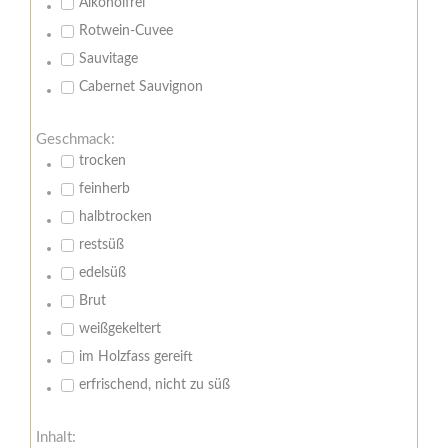
Alkoholfrei
Rotwein-Cuvee
Sauvitage
Cabernet Sauvignon
Geschmack:
trocken
feinherb
halbtrocken
restsüß
edelsüß
Brut
weißgekeltert
im Holzfass gereift
erfrischend, nicht zu süß
Inhalt: