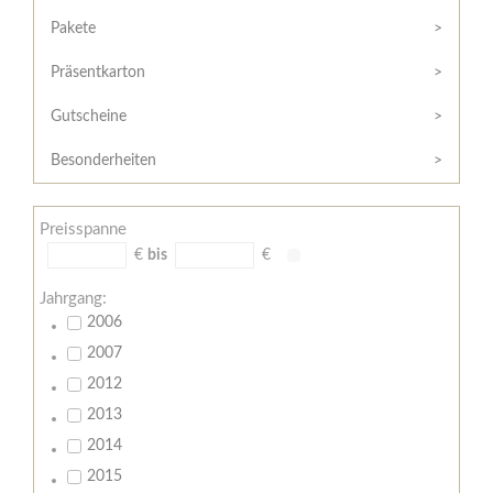
Hilfe
Kunde?
/
Pakete
Registrieren
Support
Präsentkarton
Meine
Widerrufsrecht
Bestellung
Gutscheine
Widerrufsformular
AGB
Besonderheiten
Lieferungs-
und
Preisspanne
Zahlungsbedingungen
€
bis
€
Jahrgang:
2006
2007
2012
2013
2014
2015