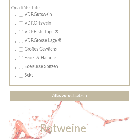
Qualitätsstufe:
VDP.Gutswein
VDP.Ortswein
VDP.Erste Lage ®
VDP.Grosse Lage ®
Großes Gewächs
Feuer & Flamme
Edelsüsse Spitzen
Sekt
Alles zurücksetzen
Rotweine