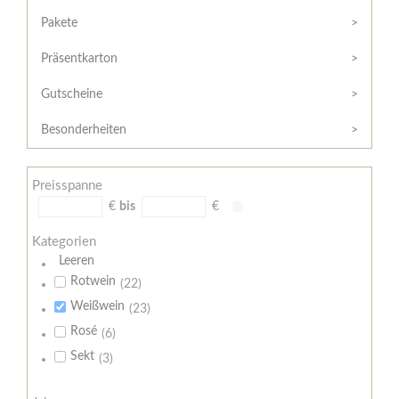
Hilfe
Kunde?
/
Pakete
Registrieren
Support
Präsentkarton
Meine
Widerrufsrecht
Bestellung
Gutscheine
Widerrufsformular
AGB
Besonderheiten
Lieferungs-
und
Preisspanne
Zahlungsbedingungen
€
bis
€
Kategorien
Leeren
Rotwein
(22)
Weißwein
(23)
Rosé
(6)
Sekt
(3)