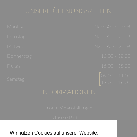
UNSERE ÖFFNUNGSZEITEN
Montag
Nach Absprache!
Dienstag
Nach Absprache!
Mittwoch
Nach Absprache!
Donnerstag
16:00 - 18:30
Freitag
16:00 - 18:30
09:00 - 11:00
Samstag
13:00 - 16:00
INFORMATIONEN
Unsere Veranstaltungen
Unsere Partner
Datenschutzerklärung
Wir nutzen Cookies auf unserer Website.