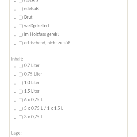
restsüß
edelsüß
Brut
weißgekeltert
im Holzfass gereift
erfrischend, nicht zu süß
Inhalt:
0,7 Liter
0,75 Liter
1,0 Liter
1,5 Liter
6 x 0,75 L
5 x 0,75 L / 1 x 1,5 L
3 x 0,75 L
Lage: