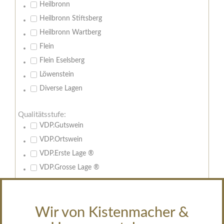
Heilbronn
Heilbronn Stiftsberg
Heilbronn Wartberg
Flein
Flein Eselsberg
Löwenstein
Diverse Lagen
Qualitätsstufe:
VDP.Gutswein
VDP.Ortswein
VDP.Erste Lage ®
VDP.Grosse Lage ®
Großes Gewächs
Feuer & Flamme
Wir von Kistenmacher &
Edelsüsse Spitzen
Sekt