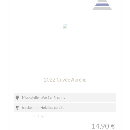
2022 Cuvée Aurélie
Muskateller
,
Weißer Riesling
trocken
,
im Holzfass gereift
auf Lager
14,90 €