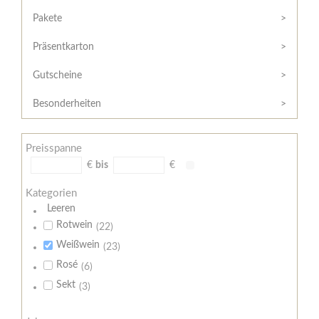
Hilfe
Kunde?
/
Pakete
Registrieren
Support
Präsentkarton
Meine
Widerrufsrecht
Bestellung
Gutscheine
Widerrufsformular
AGB
Besonderheiten
Lieferungs-
und
Preisspanne
Zahlungsbedingungen
€
bis
€
Kategorien
Leeren
Rotwein
(22)
Weißwein
(23)
Rosé
(6)
Sekt
(3)