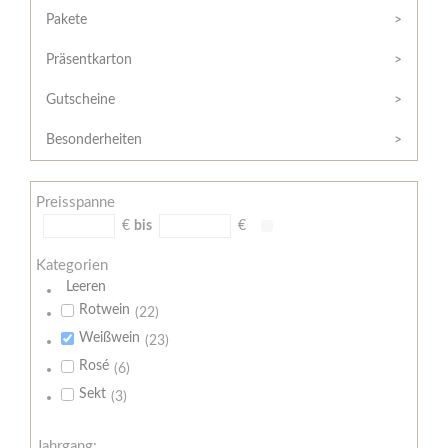
Hilfe
Kunde?
Pakete
/
Registrieren
Support
Präsentkarton
Meine
Widerrufsrecht
Bestellung
Gutscheine
Widerrufsformular
AGB
Besonderheiten
Lieferungs-
und
Preisspanne
Zahlungsbedingungen
€
bis
€
Kategorien
Leeren
Rotwein
(22)
Weißwein
(23)
Rosé
(6)
Sekt
(3)
Jahrgang: