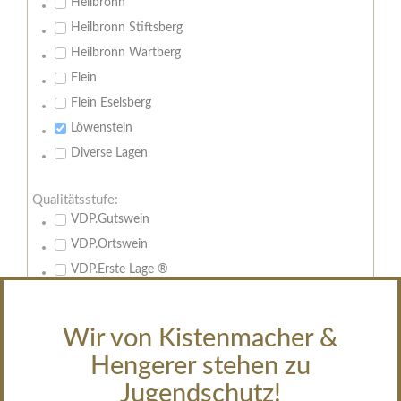
Heilbronn
Heilbronn Stiftsberg
Heilbronn Wartberg
Flein
Flein Eselsberg
Löwenstein
Diverse Lagen
Qualitätsstufe:
VDP.Gutswein
VDP.Ortswein
VDP.Erste Lage ®
VDP.Grosse Lage ®
Großes Gewächs
Wir von Kistenmacher &
Feuer & Flamme
Hengerer stehen zu
Edelsüsse Spitzen
Jugendschutz!
Sekt