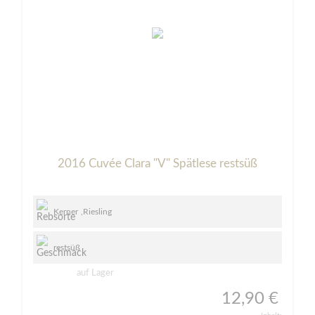
2016 Cuvée Clara "V" Spätlese restsüß
Kerner
,
Riesling
restsüß
auf Lager
12,90 €