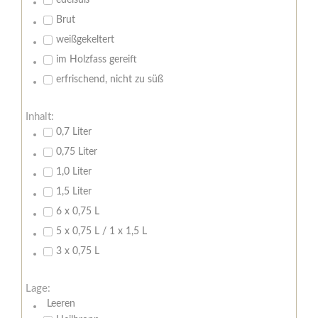
edelsüß
Brut
weißgekeltert
im Holzfass gereift
erfrischend, nicht zu süß
Inhalt:
0,7 Liter
0,75 Liter
1,0 Liter
1,5 Liter
6 x 0,75 L
5 x 0,75 L / 1 x 1,5 L
3 x 0,75 L
Lage:
Leeren