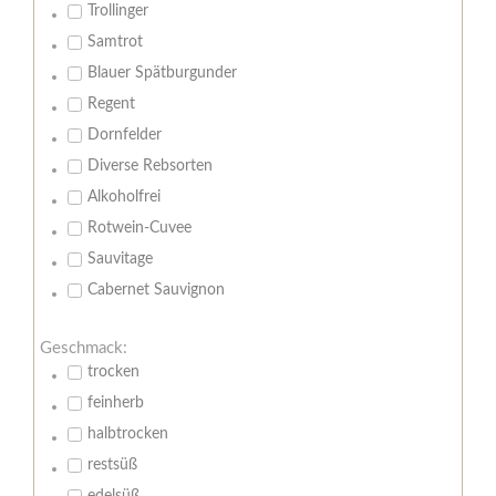
Trollinger
Samtrot
Blauer Spätburgunder
Regent
Dornfelder
Diverse Rebsorten
Alkoholfrei
Rotwein-Cuvee
Sauvitage
Cabernet Sauvignon
Geschmack:
trocken
feinherb
halbtrocken
restsüß