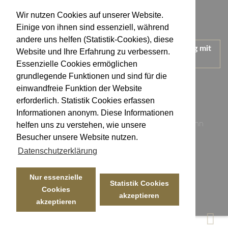
Datenschutzerklärung
Wir nutzen Cookies auf unserer Website.
Impressum
Einige von ihnen sind essenziell, während
andere uns helfen (Statistik-Cookies), diese
Wir treten für einen verantwortungsvollen Umgang mit
Website und Ihre Erfahrung zu verbessern.
Alkohol ein.
Essenzielle Cookies ermöglichen
KONTAKT
grundlegende Funktionen und sind für die
einwandfreie Funktion der Website
erforderlich. Statistik Cookies erfassen
Weingut Kistenmacher & Hengerer
Informationen anonym. Diese Informationen
Eugen-Nägele-Straße 23-25, 74074 Heilbronn
helfen uns zu verstehen, wie unsere
Besucher unsere Website nutzen.
info@kistenmacher-hengerer.de
Datenschutzerklärung
Telefon: 07131 - 17 23 54
Telefax: 07131 - 17 23 50
Nur essenzielle
Statistik Cookies
Cookies
akzeptieren
akzeptieren