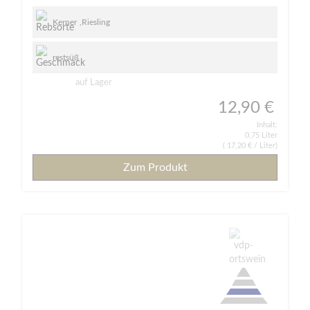
Kerner
,
Riesling
restsüß
auf Lager
12,90 €
Inhalt:
0,75 Liter
(
17,20 €
/ Liter)
Zum Produkt