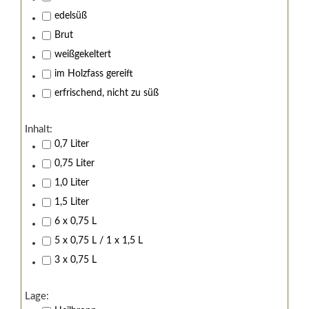
edelsüß
Brut
weißgekeltert
im Holzfass gereift
erfrischend, nicht zu süß
Inhalt:
0,7 Liter
0,75 Liter
1,0 Liter
1,5 Liter
6 x 0,75 L
5 x 0,75 L / 1 x 1,5 L
3 x 0,75 L
Lage: