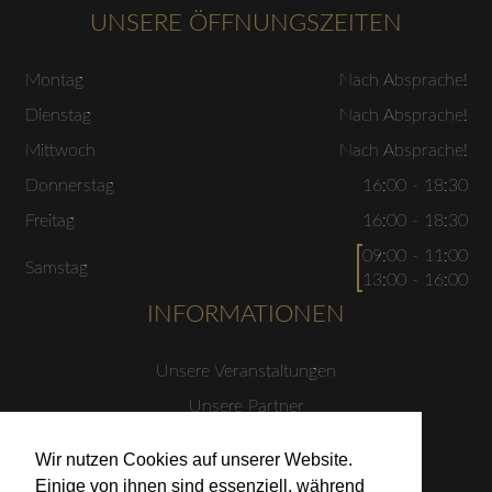
UNSERE ÖFFNUNGSZEITEN
Montag
Nach Absprache!
Dienstag
Nach Absprache!
Mittwoch
Nach Absprache!
Donnerstag
16:00 - 18:30
Freitag
16:00 - 18:30
09:00 - 11:00
Samstag
13:00 - 16:00
INFORMATIONEN
Unsere Veranstaltungen
Unsere Partner
Datenschutzerklärung
Wir nutzen Cookies auf unserer Website.
Impressum
Einige von ihnen sind essenziell, während