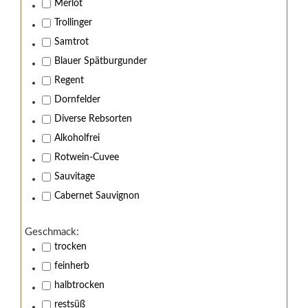
Merlot
Trollinger
Samtrot
Blauer Spätburgunder
Regent
Dornfelder
Diverse Rebsorten
Alkoholfrei
Rotwein-Cuvee
Sauvitage
Cabernet Sauvignon
Geschmack:
trocken
feinherb
halbtrocken
restsüß