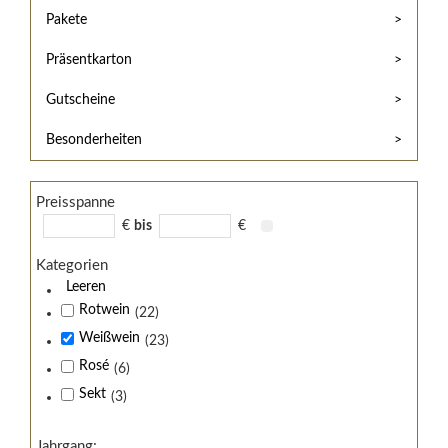
Hilfe
Kunde?
Pakete
/
Registrieren
Support
Präsentkarton
Meine
Widerrufsrecht
Bestellung
Gutscheine
Widerrufsformular
AGB
Besonderheiten
Lieferungs-
und
Preisspanne
Zahlungsbedingungen
€
bis
€
Kategorien
Leeren
Rotwein
(22)
Weißwein
(23)
Rosé
(6)
Sekt
(3)
Jahrgang: