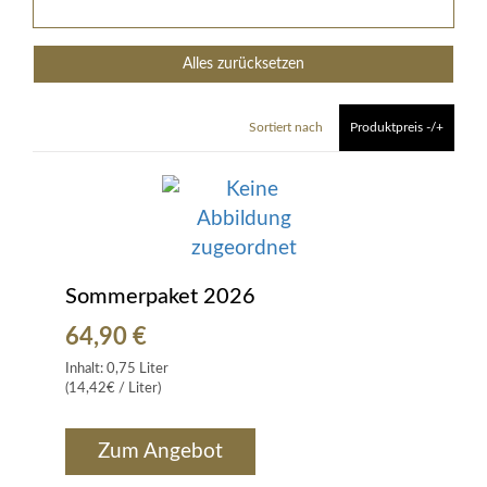
Alles zurücksetzen
Sortiert nach
Produktpreis -/+
Sommerpaket 2026
64,90 €
Inhalt:
0,75 Liter
Wir von Kistenmacher &
(14,42€ / Liter)
Hengerer stehen zu
Jugendschutz!
Zum Angebot