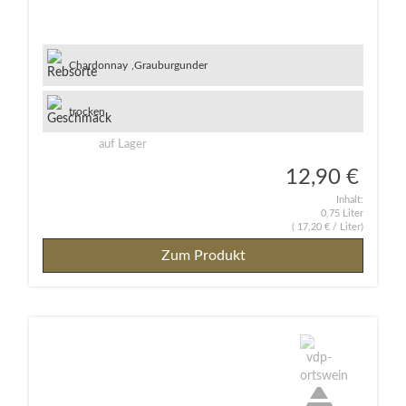
Chardonnay
,
Grauburgunder
trocken
auf Lager
12,90 €
Inhalt:
0,75 Liter
(
17,20 €
/ Liter)
Zum Produkt