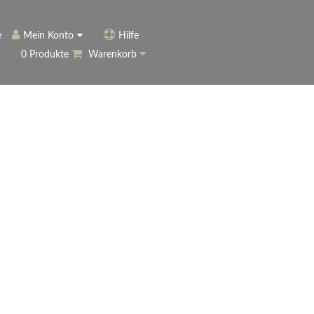
e
Mein Konto
Hilfe
0 Produkte
Warenkorb
ngerer
Historie
Anmelden
name vergessen?
vergessen?
Warenkorb anzeigen
ewsletter
eren (Neukunde)
r Newsletter
ter