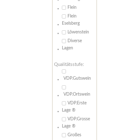
Flein
Flein
Eselsberg
Löwenstein
Diverse
Lagen
Qualitätsstufe:
VDP.Gutswein
VDP.Ortswein
VDP.Erste
Lage ®
VDP.Grosse
Lage ®
Großes