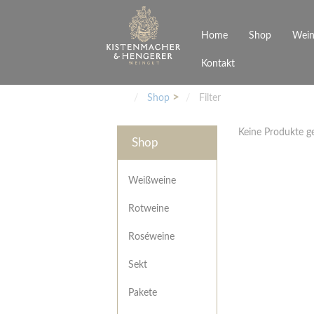
Home
Shop
Wein
Kontakt
Weinarten
Philosophie
Höchs
R
Junges Schwaben
Veranstaltungen
Shop
Filter
Weißweine
Rotweine
Keine Produkte 
Roséweine
Shop
Sekt
Pakete
Präsentkarton
Weißweine
Gutscheine
Rotweine
Besonderheiten
Roséweine
Sekt
Pakete