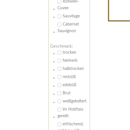
Rotwein-
Cuvee
Sauvitage
Cabernet
Sauvignon
Geschmack:
trocken
feinherb
halbtrocken
restsüß
edelsüß
Brut
weißgekeltert
im Holzfass
gereift
erfrischend,