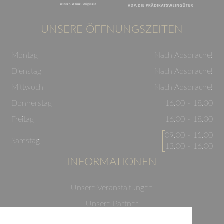
UNSERE ÖFFNUNGSZEITEN
Montag
Nach Absprache!
Dienstag
Nach Absprache!
Mittwoch
Nach Absprache!
Donnerstag
16:00 - 18:30
Freitag
16:00 - 18:30
09:00 - 11:00
Samstag
13:00 - 16:00
INFORMATIONEN
Unsere Veranstaltungen
Unsere Partner
Datenschutzerklärung