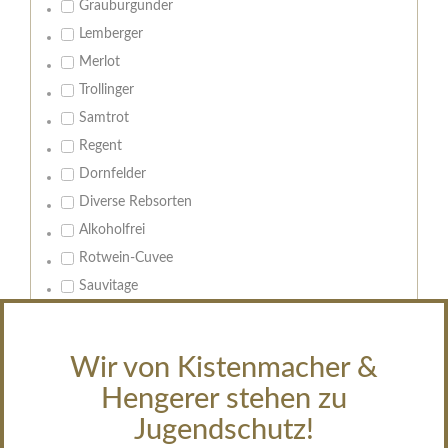
Grauburgunder
Lemberger
Merlot
Trollinger
Samtrot
Regent
Dornfelder
Diverse Rebsorten
Alkoholfrei
Rotwein-Cuvee
Sauvitage
Cabernet Sauvignon
Wir von Kistenmacher &
Geschmack:
trocken
Hengerer stehen zu
feinherb
Jugendschutz!
halbtrocken