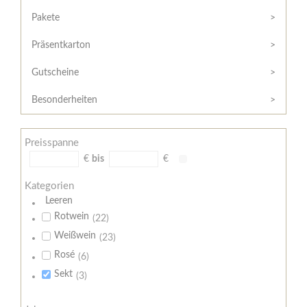
Hilfe
Kunde?
/
Pakete
Registrieren
Support
Präsentkarton
Meine
Widerrufsrecht
Bestellung
Gutscheine
Widerrufsformular
AGB
Besonderheiten
Lieferungs-
und
Preisspanne
Zahlungsbedingungen
€
bis
€
Kategorien
Leeren
Rotwein
(22)
Weißwein
(23)
Rosé
(6)
Sekt
(3)