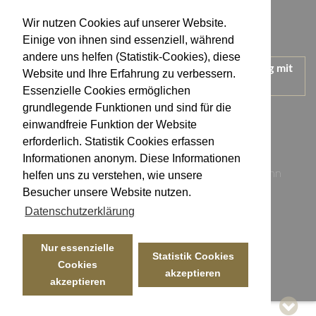
Datenschutzerklärung
Wir nutzen Cookies auf unserer Website.
Impressum
Einige von ihnen sind essenziell, während
andere uns helfen (Statistik-Cookies), diese
Wir treten für einen verantwortungsvollen Umgang mit
Website und Ihre Erfahrung zu verbessern.
Alkohol ein.
Essenzielle Cookies ermöglichen
KONTAKT
grundlegende Funktionen und sind für die
einwandfreie Funktion der Website
erforderlich. Statistik Cookies erfassen
Weingut Kistenmacher & Hengerer
Informationen anonym. Diese Informationen
Eugen-Nägele-Straße 23-25, 74074 Heilbronn
helfen uns zu verstehen, wie unsere
Besucher unsere Website nutzen.
info@kistenmacher-hengerer.de
Datenschutzerklärung
Telefon: 07131 - 17 23 54
Telefax: 07131 - 17 23 50
Nur essenzielle
Statistik Cookies
Cookies
akzeptieren
akzeptieren