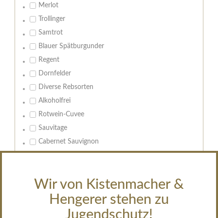
Merlot
Trollinger
Samtrot
Blauer Spätburgunder
Regent
Dornfelder
Diverse Rebsorten
Alkoholfrei
Rotwein-Cuvee
Sauvitage
Cabernet Sauvignon
Geschmack:
Leeren
Wir von Kistenmacher &
trocken
Hengerer stehen zu
feinherb
Jugendschutz!
halbtrocken