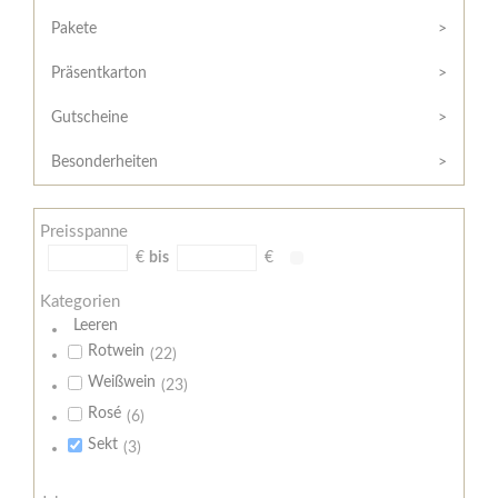
Hilfe
Kunde?
/
Pakete
Registrieren
Support
Präsentkarton
Meine
Widerrufsrecht
Bestellung
Gutscheine
Widerrufsformular
AGB
Besonderheiten
Lieferungs-
und
Preisspanne
Zahlungsbedingungen
€
bis
€
Kategorien
Leeren
Rotwein
(22)
Weißwein
(23)
Rosé
(6)
Sekt
(3)